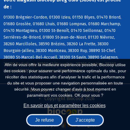
de :
01300 Brégnier-Cordon, 01300 Izieu, 01150 Blyes, 01470 Briord,
01680 Groslée, 01680 Lhuis, 01680 Lompnas, 01680 Marchamp,
01470 Montagnieu, 01300 St-Benoît, 01470 Seillonnaz, 01470
Serrières-de-Briord, 01800 St-Jean-de-Niost, 01120 Niévroz,
38260 Marcilloles, 38590 Brézins, 38260 La Frette, 38300
Bourgoin-Jallieu, 38300 Montceau, 38300 Ruy, 38890 St-Chef,
38080 St-Marcel-Bel-Accueil, 38300 St-Savin, 38890 Salagnon,
38300 Badinières, 38300 Châteauvilain, 38300 Crachier, 38300
Afin de vous offrir la meilleure expérience possible, Biocoop utilise
Domarin, 38300 Les Eparres, 38300 Maubec
des cookies : pour assurer une performance optimale du site, pour
récolter des statistiques afin d'analyser le trafic et la performance
du site et vous proposer une navigation personnalisée en toute
sécurité. Vous pouvez changer d'avis à tout moment en
Biocoop.fr
Le réseau Biocoop
paramétrant vos cookies. OK pour vous ?
Copyright Biocoop 2026
En savoir plus et paramétrer les cookies
Je refuse
J'accepte
Réalisé par