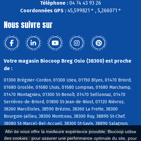
Téléphone :
04 74 43 93 26
Coordonnées GPS :
45,599821 ° , 5,266071 °
Nous suivre sur
Votre magasin Biocoop Breg Osio (38300) est proche
de :
01300 Brégnier-Cordon, 01300 Izieu, 01150 Blyes, 01470 Briord,
01680 Groslée, 01680 Lhuis, 01680 Lompnas, 01680 Marchamp,
01470 Montagnieu, 01300 St-Benoît, 01470 Seillonnaz, 01470
Serrières-de-Briord, 01800 St-Jean-de-Niost, 01120 Niévroz,
38260 Marcilloles, 38590 Brézins, 38260 La Frette, 38300
Bourgoin-Jallieu, 38300 Montceau, 38300 Ruy, 38890 St-Chef,
38080 St-Marcel-Bel-Accueil, 38300 St-Savin, 38890 Salagnon,
38300 Badinières, 38300 Châteauvilain, 38300 Crachier, 38300
Afin de vous offrir la meilleure expérience possible, Biocoop utilise
Domarin, 38300 Les Eparres, 38300 Maubec
des cookies : pour assurer une performance optimale du site, pour