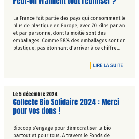
Lire la suite de l'article
Peut-on vraiment tout réutiliser ?
La France fait partie des pays qui consomment le
plus de plastique en Europe, avec 70 kilos par an
et par personne, dont la moitié sont des
emballages. Comme 58% des emballages sont en
plastique, pas étonnant d'arriver à ce chiffre
colossal: 1,2 million de tonnes d'emballages sont
jetés chaque année par les Français et
DE L'A
LIRE LA SUITE
Françaises.
Le 5 décembre 2024
Lire la suite de l'article
Collecte Bio Solidaire 2024 : Merci
pour vos dons !
Biocoop s’engage pour démocratiser la bio
partout et pour tous. A travers le Fonds de