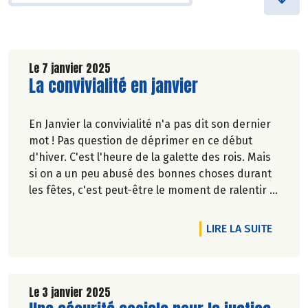
Le 7 janvier 2025
Lire la suite de l'article
La convivialité en janvier
En Janvier la convivialité n'a pas dit son dernier
mot ! Pas question de déprimer en ce début
d'hiver. C'est l'heure de la galette des rois. Mais
si on a un peu abusé des bonnes choses durant
les fêtes, c'est peut-être le moment de ralentir le
rythme des agapes et de tenter le Janvier sans
alcool.
DE L'AR
LIRE LA SUITE
Découvrez nos solutions pour commencer
l’année sans avoir l’impression de se priver.
Le 3 janvier 2025