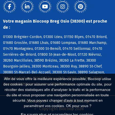
Votre magasin Biocoop Breg Osio (38300) est proche
de :
01300 Brégnier-Cordon, 01300 Izieu, 01150 Blyes, 01470 Briord,
01680 Groslée, 01680 Lhuis, 01680 Lompnas, 01680 Marchamp,
01470 Montagnieu, 01300 St-Benoît, 01470 Seillonnaz, 01470
Serrières-de-Briord, 01800 St-Jean-de-Niost, 01120 Niévroz,
38260 Marcilloles, 38590 Brézins, 38260 La Frette, 38300
Bourgoin-Jallieu, 38300 Montceau, 38300 Ruy, 38890 St-Chef,
38080 St-Marcel-Bel-Accueil, 38300 St-Savin, 38890 Salagnon,
38300 Badinières, 38300 Châteauvilain, 38300 Crachier, 38300
Afin de vous offrir la meilleure expérience possible, Biocoop utilise
Domarin, 38300 Les Eparres, 38300 Maubec
des cookies : pour assurer une performance optimale du site, pour
récolter des statistiques afin d'analyser le trafic et la performance
du site et vous proposer une navigation personnalisée en toute
sécurité. Vous pouvez changer d'avis à tout moment en
Biocoop.fr
Le réseau Biocoop
paramétrant vos cookies. OK pour vous ?
Copyright Biocoop 2026
En savoir plus et paramétrer les cookies