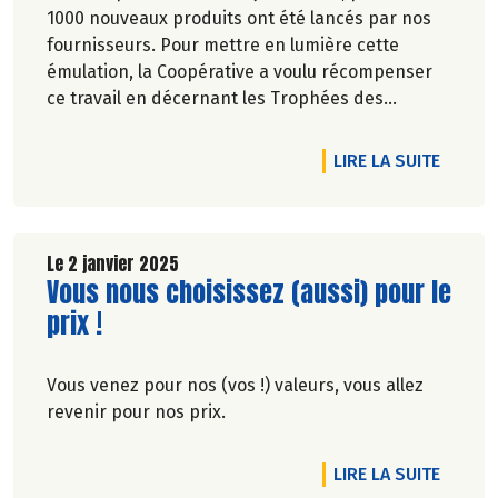
1000 nouveaux produits ont été lancés par nos
fournisseurs. Pour mettre en lumière cette
émulation, la Coopérative a voulu récompenser
ce travail en décernant les Trophées des
meilleurs lancements d'innovation. Découvrez
nos gagnants !
DE L'A
LIRE LA SUITE
Le 2 janvier 2025
Lire la suite de l'article
Vous nous choisissez (aussi) pour le
prix !
Vous venez pour nos (vos !) valeurs, vous allez
revenir pour nos prix.
DE L'A
LIRE LA SUITE