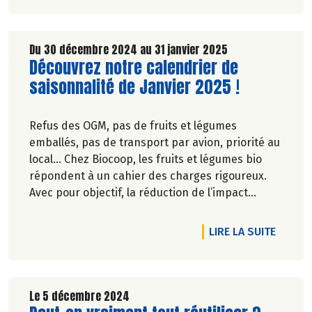
Du 30 décembre 2024 au 31 janvier 2025
Lire la suite de l'article
Découvrez notre calendrier de
saisonnalité de Janvier 2025 !
Refus des OGM, pas de fruits et légumes
emballés, pas de transport par avion, priorité au
local… Chez Biocoop, les fruits et légumes bio
répondent à un cahier des charges rigoureux.
Avec pour objectif, la réduction de l’impact
carbone et la préservation de
l’environnement. Parce que manger des produits
DE L'A
LIRE LA SUITE
de qualité rime avec respect de la saisonnalité,
Biocoop a élaboré un calendrier de saisonnalité
pour ses fruits et légumes bio.
Découvrez celui de Janvier 2025 !
Le 5 décembre 2024