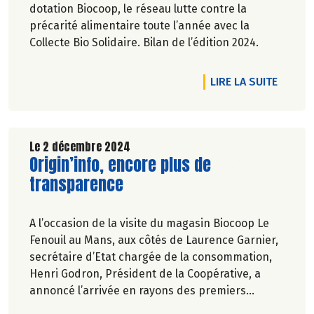
dotation Biocoop, le réseau lutte contre la
précarité alimentaire toute l’année avec la
Collecte Bio Solidaire. Bilan de l’édition 2024.
DE L'A
LIRE LA SUITE
Le 2 décembre 2024
Lire la suite de l'article
Origin’info, encore plus de
transparence
A l’occasion de la visite du magasin Biocoop Le
Fenouil au Mans, aux côtés de Laurence Garnier,
secrétaire d’Etat chargée de la consommation,
Henri Godron, Président de la Coopérative, a
annoncé l’arrivée en rayons des premiers
produits de la marque de Biocoop (MDB)