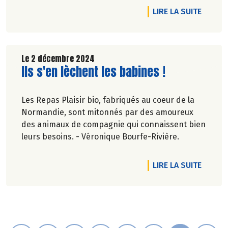
comportant le logo Origin’Info.
DE L'A
LIRE LA SUITE
Le 2 décembre 2024
Lire la suite de l'article
Ils s'en lèchent les babines !
Les Repas Plaisir bio, fabriqués au coeur de la
Normandie, sont mitonnés par des amoureux
des animaux de compagnie qui connaissent bien
leurs besoins. - Véronique Bourfe-Rivière.
DE L'AR
LIRE LA SUITE