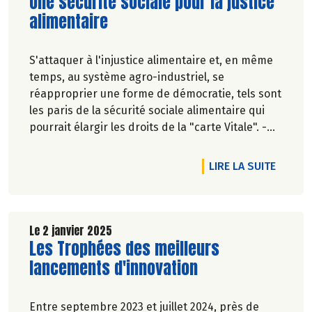
Lire la suite de l'article
Une sécurité sociale pour la justice
alimentaire
S'attaquer à l'injustice alimentaire et, en même
temps, au système agro-industriel, se
réapproprier une forme de démocratie, tels sont
les paris de la sécurité sociale alimentaire qui
pourrait élargir les droits de la "carte Vitale". -
Pascale Solana.
DE L'A
LIRE LA SUITE
Le 2 janvier 2025
Lire la suite de l'article
Les Trophées des meilleurs
lancements d'innovation
Entre septembre 2023 et juillet 2024, près de