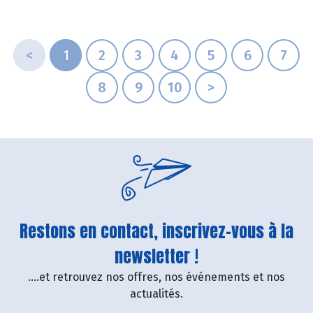
<
1
2
3
4
5
6
7
8
9
10
>
Restons en contact, inscrivez-vous à la
newsletter !
....et retrouvez nos offres, nos événements et nos
actualités.