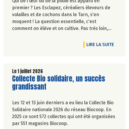
Qui de l'œuf ou de la poule est apparu en
premier ? Les Esclapez, céréaliers éleveurs de
volailles et de cochons dans le Tarn, s'en
moquent ! La question essentielle, c'est
comment on élève et on cultive. Pas très loin,
dans les vergers de la Ferme du Rouge-Gorge, on
est en phase. Comme dans les 19 magasins
DE L'A
LIRE LA SUITE
Biocoop du Grand Toulouse. Ceux-là et d'autres
producteurs jouent collectif pour développer et
structurer une agriculture bio paysanne sur leur
territoire. Nous y étions à la fin de l'hiver. Suivez-
Le 1 juillet 2026
Lire la suite de l'article
Collecte Bio solidaire, un succès
nous.
Pascale Solana.
grandissant
Les 12 et 13 juin derniers a eu lieu la Collecte Bio
Solidaire nationale 2026 du réseau Biocoop. En
2025 ce sont 572 collectes qui ont été organisées
par 551 magasins Biocoop.