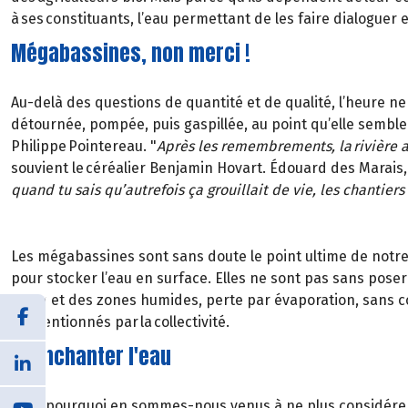
à ses constituants, l’eau permettant de les faire dialoguer 
Mégabassines, non merci !
Au-delà des questions de quantité et de qualité, l’heure ne
détournée, pompée, puis gaspillée, au point qu’elle semble 
Philippe Pointereau. "
Après les remembrements, la rivière a 
souvient le céréalier Benjamin Hovart. Édouard des Marais, 
quand tu sais qu’autrefois ça grouillait de vie, les chantie
Les mégabassines sont sans doute le point ultime de notre a
pour stocker l’eau en surface. Elles ne sont pas sans pos
d’eau et des zones humides, perte par évaporation, sans co
subventionnés par la collectivité.
Réenchanter l'eau
Mais pourquoi en sommes-nous venus à ne plus considérer 