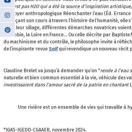
ce n’est pas H2O qui a été la source d’inspiration artistiq
plaidoyer anthropologique Réenchanter l’eau (Éd. Errance & Pi
Retraçant son cours à travers l’histoire de l’humanité, ell
Dans leur sillage, différentes démarches novatrices voient le
Colombie, la Loire en France… Ou celle décrite par Baptiste 
du machinisme et du contrôle, le philosophe invite à réfléchi
de l’inspirante revue
Soif
qui revendique un nouveau récit p
Claudine Brelet va jusqu’à demander qu’on "
rende à l’eau s
naturelle et bien commun essentiel à la vie, véhicule des va
investissaient dans l’amour sacré de la patrie en chantant
L
Une rivière est un ensemble de vies qui travaille à 
*IGAS-IGEDD-CGAAER, novembre 2024.