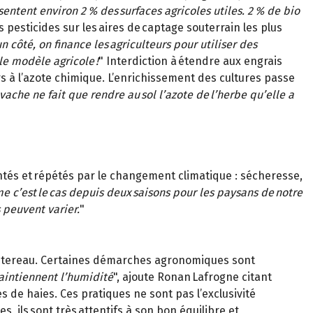
entent environ 2 % des surfaces agricoles utiles. 2 % de bio
s pesticides sur les aires de captage souterrain les plus
n côté, on finance les agriculteurs pour utiliser des
le modèle agricole !
" Interdiction à étendre aux engrais
rs à l’azote chimique. L’enrichissement des cultures passe
vache ne fait que rendre au sol l’azote de l’herbe qu’elle a
ntés et répétés par le changement climatique : sécheresse,
mme c’est le cas depuis deux saisons pour les paysans de notre
 peuvent varier.
"
ointereau. Certaines démarches agronomiques sont
maintiennent l’humidité
", ajoute Ronan Lafrogne citant
s de haies. Ces pratiques ne sont pas l’exclusivité
, ils sont très attentifs à son bon équilibre et