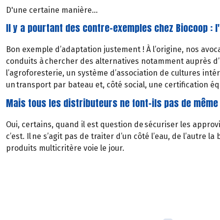
D'une certaine manière...
Il y a pourtant des contre-exemples chez Biocoop : l'
Bon exemple d’adaptation justement ! À l’origine, nos avoc
conduits à chercher des alternatives notamment auprès d’ag
l’agroforesterie, un système d’association de cultures intéres
un transport par bateau et, côté social, une certification é
Mais tous les distributeurs ne font-ils pas de même
Oui, certains, quand il est question de sécuriser les approv
c’est. Il ne s’agit pas de traiter d’un côté l’eau, de l’autr
produits multicritère voie le jour.