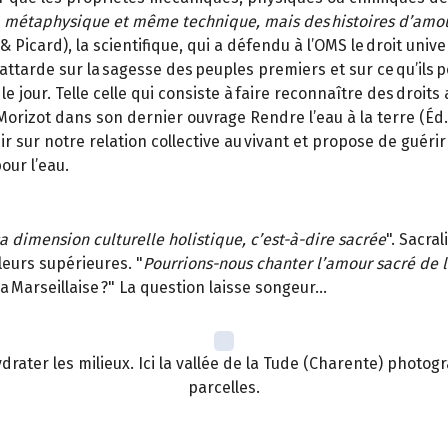
ue, métaphysique et même technique, mais des histoires d’amo
card), la scientifique, qui a défendu à l’OMS le droit universel
e s’attarde sur la sagesse des peuples premiers et sur ce qu’i
 jour. Telle celle qui consiste à faire reconnaître des droits 
Morizot dans son dernier ouvrage Rendre l’eau à la terre (Éd.
r sur notre relation collective au vivant et propose de guérir 
our l’eau.
a dimension culturelle holistique, c’est-à-dire sacrée
". Sacra
leurs supérieures. "
Pourrions-nous chanter l’amour sacré de 
a Marseillaise ?" La question laisse songeur…
hydrater les milieux. Ici la vallée de la Tude (Charente) phot
parcelles.