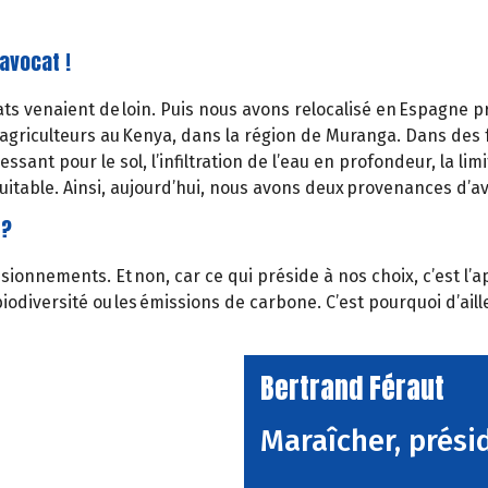
avocat !
ats venaient de loin. Puis nous avons relocalisé en Espagne 
riculteurs au Kenya, dans la région de Muranga. Dans des fo
sant pour le sol, l’infiltration de l’eau en profondeur, la limit
quitable. Ainsi, aujourd’hui, nous avons deux provenances d’a
 ?
isionnements. Et non, car ce qui préside à nos choix, c’est l
e la biodiversité ou les émissions de carbone. C’est pourquoi 
Bertrand Féraut
Maraîcher, prési