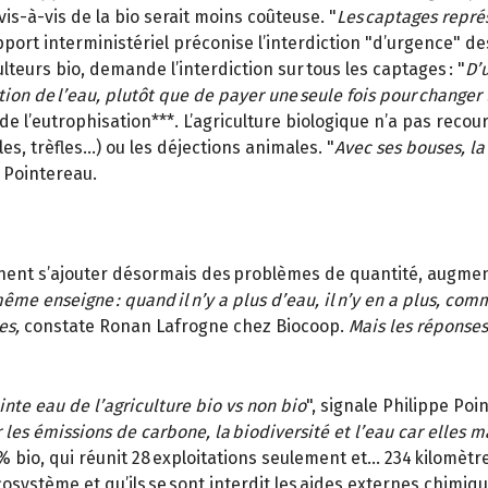
is-à-vis de la bio serait moins coûteuse. "
Les captages représ
pport interministériel préconise l’interdiction "d’urgence" de
ulteurs bio, demande l’interdiction sur tous les captages : "
D’u
tion de l’eau, plutôt que de payer une seule fois pour changer 
e l’eutrophisation***. L’agriculture biologique n’a pas recou
les, trèfles…) ou les déjections animales. "
Avec ses bouses, la 
e Pointereau.
iennent s’ajouter désormais des problèmes de quantité, augme
 même enseigne : quand il n’y a plus d’eau, il n’y en a plus, co
es,
constate Ronan Lafrogne chez Biocoop.
Mais les réponses
inte eau de l’agriculture bio vs non bio
", signale Philippe P
les émissions de carbone, la biodiversité et l’eau car elles 
% bio, qui réunit 28 exploitations seulement et… 234 kilomètre
système et qu’ils se sont interdit les aides externes chimiques