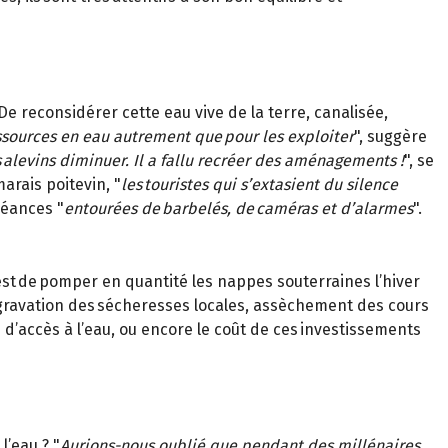
De reconsidérer cette eau vive de la terre, canalisée,
essources en eau autrement que pour les exploiter
", suggère
 alevins diminuer. Il a fallu recréer des aménagements !
", se
arais poitevin, "
les touristes qui s’extasient du silence
béances "
entourées de barbelés, de caméras et d’alarmes
".
 est de pomper en quantité les nappes souterraines l’hiver
ggravation des sécheresses locales, assèchement des cours
d’accès à l’eau, ou encore le coût de ces investissements
’eau ? "
Aurions-nous oublié que pendant des millénaires,