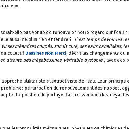
entre eux.
 serait-elle pas venue de renouveler notre regard sur l’eau ? 
elle aussi ne plus rien entendre ? "
Il est temps de voir les r
vu ses méandres coupés, son lit curé, ses eaux canalisées, les
du collectif
Bassines Non Merci
, décrit les changements du m
rs en attente des mégabassines, véritable dystopie
", avec des 
pproche utilitariste et extractiviste de l’eau. Leur principe
er problème : perturbation du renouvellement des nappes, a
mpter la question du partage, l’accroissement des inégalités 
que les propriétés mécaniques, physiques ou chimiques de l