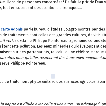
4 millions de personnes concernées ! De fait, le prix de l’eau 
e, tout en subissant des pollutions chroniques…
a
carte Adonis
par le bureau d’études Solagro montre par des c
s de traitements sont celles des grandes cultures, de viticul
rait vert
, s’exclame Philippe Pointereau, agronome cofondate
rrêter cette pollution. Les eaux minérales qui développent de
 misent sur des partenariats, tel celui d’une célèbre marque 
 parcelles pour qu’elles respectent des baux environnementau
bserve Philippe Pointereau.
e de traitement phytosanitaire des surfaces agricoles. Sourc
 la nappe est diluée avec celle d’une autre. Du bricolage !
", p