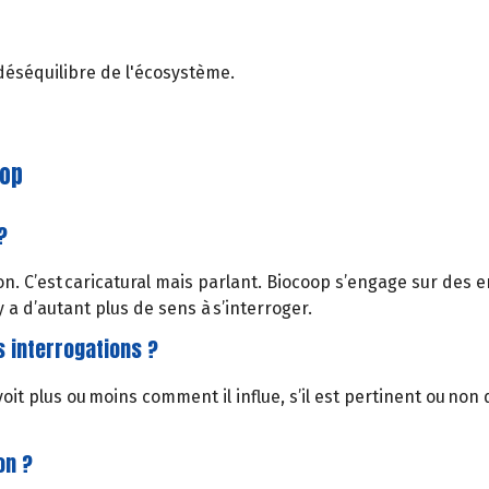
déséquilibre de l'écosystème.
oop
?
on. C’est caricatural mais parlant. Biocoop s’engage sur des 
 a d’autant plus de sens à s’interroger.
os interrogations ?
it plus ou moins comment il influe, s’il est pertinent ou no
on ?