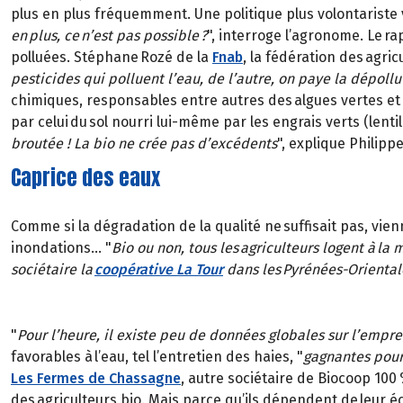
plus en plus fréquemment. Une politique plus volontariste v
en plus, ce n’est pas possible ?
", interroge l’agronome. Le ra
polluées. Stéphane Rozé de la
Fnab
, la fédération des agric
pesticides qui polluent l’eau, de l’autre, on paye la dépollu
chimiques, responsables entre autres des algues vertes et d
par celui du sol nourri lui-même par les engrais verts (lentil
broutée ! La bio ne crée pas d’excédents
", explique Philipp
Caprice des eaux
Comme si la dégradation de la qualité ne suffisait pas, v
inondations… "
Bio ou non, tous les agriculteurs logent à la
sociétaire la
coopérative La Tour
dans les Pyrénées-Oriental
"
Pour l’heure, il existe peu de données globales sur l’empre
favorables à l’eau, tel l’entretien des haies, "
gagnantes pour 
Les Fermes de Chassagne
, autre sociétaire de Biocoop 100 
des agriculteurs bio. Mais parce qu’ils dépendent de leur éco