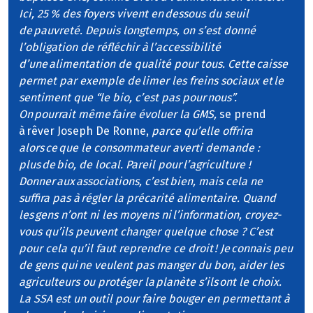
Ici, 25 % des foyers vivent en dessous du seuil
de pauvreté. Depuis longtemps, on s’est donné
l’obligation de réfléchir à l’accessibilité
d’une alimentation de qualité pour tous. Cette caisse
permet par exemple de limer les freins sociaux et le
sentiment que “le bio, c’est pas pour nous”.
On pourrait même faire évoluer la GMS,
se prend
à rêver Joseph De Ronne,
parce qu’elle offrira
alors ce que le consommateur averti demande :
plus de bio, de local. Pareil pour l’agriculture !
Donner aux associations, c’est bien, mais cela ne
suffira pas à régler la précarité alimentaire. Quand
les gens n’ont ni les moyens ni l’information, croyez-
vous qu’ils peuvent changer quelque chose ? C’est
pour cela qu’il faut reprendre ce droit ! Je connais peu
de gens qui ne veulent pas manger du bon, aider les
agriculteurs ou protéger la planète s’ils ont le choix.
La SSA est un outil pour faire bouger en permettant à