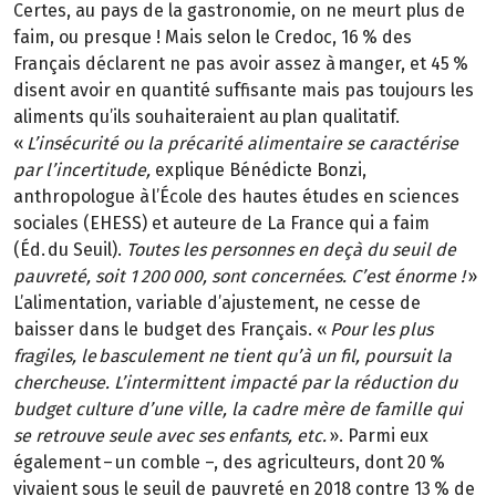
Certes, au pays de la gastronomie, on ne meurt plus de
faim, ou presque ! Mais selon le Credoc, 16 % des
Français déclarent ne pas avoir assez à manger, et 45 %
disent avoir en quantité suffisante mais pas toujours les
aliments qu’ils souhaiteraient au plan qualitatif.
«
L’insécurité ou la précarité alimentaire se caractérise
par l’incertitude,
explique Bénédicte Bonzi,
anthropologue à l’École des hautes études en sciences
sociales (EHESS) et auteure de La France qui a faim
(Éd. du Seuil).
Toutes les personnes en deçà du seuil de
pauvreté, soit 1 200 000, sont concernées. C’est énorme !
»
L’alimentation, variable d’ajustement, ne cesse de
baisser dans le budget des Français. «
Pour les plus
fragiles, le basculement ne tient qu’à un fil, poursuit la
chercheuse. L’intermittent impacté par la réduction du
budget culture d’une ville, la cadre mère de famille qui
se retrouve seule avec ses enfants, etc.
». Parmi eux
également – un comble –, des agriculteurs, dont 20 %
vivaient sous le seuil de pauvreté en 2018 contre 13 % de