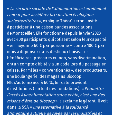
«
La sécurité sociale de l’alimentation est un élément
central pour accélérer la transition écologique
sur les territoires
», explique Théo Cizeron, invité
à participer à une caisse par des associations
de Montpellier. Elle fonctionne depuis janvier 2023
avec 400 participants qui cotisent selon leur capacité
– en moyenne 60 € par personne – contre 100 € par
mois à dépenser dans des lieux choisis. Les
bénéficiaires, précaires ou non, sans discrimination,
ont un compte débité via un code lors du passage en
caisse. Parmi les « conventionnés », des producteurs,
une boulangerie, des magasins Biocoop…
Elle s’autofinance à 60 %, le reste provient
d’institutions (surtout des fondations). «
Permettre
l’accès à une alimentation saine et bio, c’est une des
raisons d’être de Biocoop
», s’exclame le gérant. Il voit
dans la SSA «
une alternative à la solidarité
alimentaire actuelle dévoyée par les industriels et