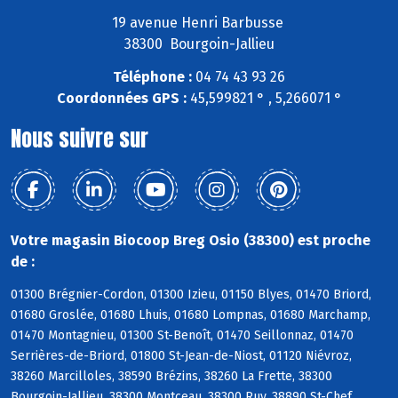
19 avenue Henri Barbusse
38300 Bourgoin-Jallieu
Téléphone :
04 74 43 93 26
Coordonnées GPS :
45,599821 ° , 5,266071 °
Nous suivre sur
Votre magasin Biocoop Breg Osio (38300) est proche
de :
01300 Brégnier-Cordon, 01300 Izieu, 01150 Blyes, 01470 Briord,
01680 Groslée, 01680 Lhuis, 01680 Lompnas, 01680 Marchamp,
01470 Montagnieu, 01300 St-Benoît, 01470 Seillonnaz, 01470
Serrières-de-Briord, 01800 St-Jean-de-Niost, 01120 Niévroz,
38260 Marcilloles, 38590 Brézins, 38260 La Frette, 38300
Bourgoin-Jallieu, 38300 Montceau, 38300 Ruy, 38890 St-Chef,