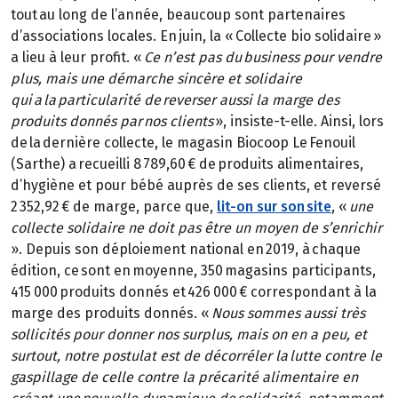
tout au long de l’année, beaucoup sont partenaires
d’associations locales. En juin, la « Collecte bio solidaire »
a lieu à leur profit. «
Ce n’est pas du business pour vendre
plus, mais une démarche sincère et solidaire
qui a la particularité de reverser aussi la marge des
produits donnés par nos clients
», insiste-t-elle. Ainsi, lors
de la dernière collecte, le magasin Biocoop Le Fenouil
(Sarthe) a recueilli 8 789,60 € de produits alimentaires,
d’hygiène et pour bébé auprès de ses clients, et reversé
2 352,92 € de marge, parce que,
lit-on sur son site
, «
une
collecte solidaire ne doit pas être un moyen de s’enrichir
». Depuis son déploiement national en 2019, à chaque
édition, ce sont en moyenne, 350 magasins participants,
415 000 produits donnés et 426 000 € correspondant à la
marge des produits donnés. «
Nous sommes aussi très
sollicités pour donner nos surplus, mais on en a peu, et
surtout, notre postulat est de décorréler la lutte contre le
gaspillage de celle contre la précarité alimentaire en