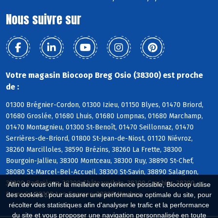
Nous suivre sur
Votre magasin Biocoop Breg Osio (38300) est proche
de :
01300 Brégnier-Cordon, 01300 Izieu, 01150 Blyes, 01470 Briord,
01680 Groslée, 01680 Lhuis, 01680 Lompnas, 01680 Marchamp,
01470 Montagnieu, 01300 St-Benoît, 01470 Seillonnaz, 01470
Serrières-de-Briord, 01800 St-Jean-de-Niost, 01120 Niévroz,
38260 Marcilloles, 38590 Brézins, 38260 La Frette, 38300
Bourgoin-Jallieu, 38300 Montceau, 38300 Ruy, 38890 St-Chef,
38080 St-Marcel-Bel-Accueil, 38300 St-Savin, 38890 Salagnon,
38300 Badinières, 38300 Châteauvilain, 38300 Crachier, 38300
Afin de vous offrir la meilleure expérience possible, Biocoop utilise
Domarin, 38300 Les Eparres, 38300 Maubec
des cookies : pour assurer une performance optimale du site, pour
récolter des statistiques afin d'analyser le trafic et la performance
du site et vous proposer une navigation personnalisée en toute