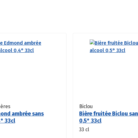
ères
Biclou
mond ambrée sans
Bière fruitée Biclou sa
4° 33cl
0,5° 33cl
33 cl