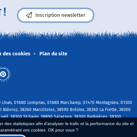
 !
Inscription newsletter
n des cookies
Plan du site
80 Lhuis, 01680 Lompnas, 01680 Marchamp, 01470 Montagnieu, 01300
0 Niévroz, 38260 Marcilloles, 38590 Brézins, 38260 La Frette, 38300
ueil, 38300 St-Savin, 38890 Salagnon, 38300 Badinières, 38300
 des statistiques afin d'analyser le trafic et la performance du site et
paramétrant vos cookies. OK pour vous ?