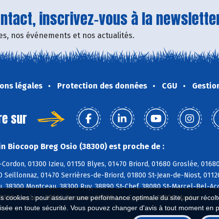
tact, inscrivez-vous à la newsletter
fres, nos événements et nos actualités.
ons légales
Protection des données
CGU
Gestio
re sur
n Biocoop Breg Osio (38300) est proche de :
-Cordon, 01300 Izieu, 01150 Blyes, 01470 Briord, 01680 Groslée, 016
0 Seillonnaz, 01470 Serrières-de-Briord, 01800 St-Jean-de-Niost, 0112
u, 38300 Montceau, 38300 Ruy, 38890 St-Chef, 38080 St-Marcel-Bel-Acc
es cookies : pour assurer une performance optimale du site, pour récolter
38300 Crachier, 38300 Domarin, 38300 Les Eparres, 38300 Maubec
isée en toute sécurité. Vous pouvez changer d'avis à tout moment en 