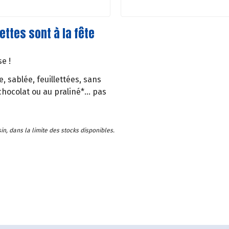
ettes sont à la fête
e !
, sablée, feuillettées, sans
chocolat ou au praliné*... pas
in, dans la limite des stocks disponibles.