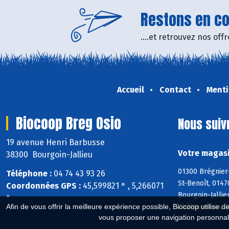
Restons en con
....et retrouvez nos of
Accueil
Contact
Menti
Biocoop Breg Osio
Nous suiv
19 avenue Henri Barbusse
Votre magasi
38300 Bourgoin-Jallieu
01300 Brégnier
Téléphone :
04 74 43 93 26
St-Benoît, 0147
Coordonnées GPS :
45,599821 ° , 5,266071
Bourgoin-Jallie
°
Afin de vous offrir la meilleure expérience possible, Biocoop utilise d
Châteauvilain, 
vous proposer une navigation personnal