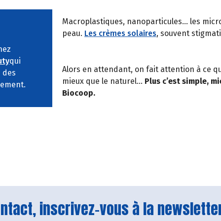
Macroplastiques, nanoparticules… les micro
peau.
Les crèmes solaires
, souvent stigmat
hez
uty
qui
Alors en attendant, on fait attention à ce q
e des
mieux que le naturel…
Plus c’est simple, m
nnement.
Biocoop.
tact, inscrivez-vous à la newsletter