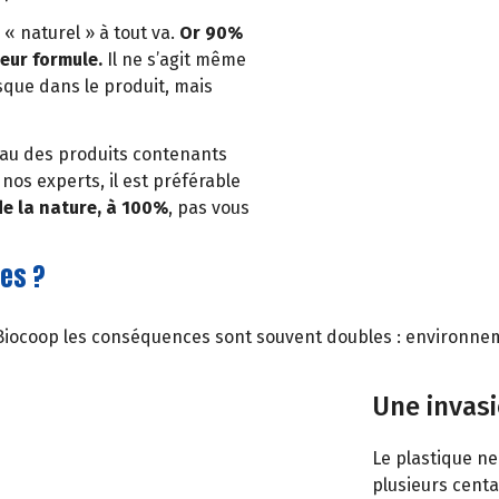
« naturel » à tout va.
Or 90%
eur formule.
Il ne s’agit même
sque dans le produit, mais
peau des produits contenants
nos experts, il est préférable
de la nature, à 100%
, pas vous
ues ?
Biocoop les conséquences sont souvent doubles : environneme
Une invas
Le plastique n
plusieurs cent