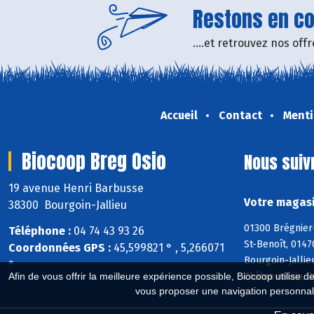
Restons en con
....et retrouvez nos of
Accueil
Contact
Menti
Biocoop Breg Osio
Nous suiv
19 avenue Henri Barbusse
Votre magasi
38300 Bourgoin-Jallieu
01300 Brégnier
Téléphone :
04 74 43 93 26
St-Benoît, 0147
Coordonnées GPS :
45,599821 ° , 5,266071
Bourgoin-Jallie
°
Afin de vous offrir la meilleure expérience possible, Biocoop utilise d
Châteauvilain, 
vous proposer une navigation personnal