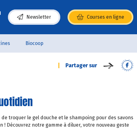
Newsletter
Courses en ligne
(s’ouvre dans une nouvelle fenêtre)
ines
Biocoop
Partager sur
quotidien
ie de troquer le gel douche et le shampoing pour des savons
on ! Découvrez notre gamme à diluer, votre nouveau geste