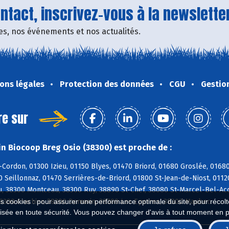
tact, inscrivez-vous à la newsletter
fres, nos événements et nos actualités.
ons légales
Protection des données
CGU
Gestio
re sur
n Biocoop Breg Osio (38300) est proche de :
-Cordon, 01300 Izieu, 01150 Blyes, 01470 Briord, 01680 Groslée, 016
0 Seillonnaz, 01470 Serrières-de-Briord, 01800 St-Jean-de-Niost, 0112
u, 38300 Montceau, 38300 Ruy, 38890 St-Chef, 38080 St-Marcel-Bel-Acc
es cookies : pour assurer une performance optimale du site, pour récolter
38300 Crachier, 38300 Domarin, 38300 Les Eparres, 38300 Maubec
isée en toute sécurité. Vous pouvez changer d'avis à tout moment en 