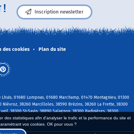
 !
Inscription newsletter
n des cookies
Plan du site
80 Lhuis, 01680 Lompnas, 01680 Marchamp, 01470 Montagnieu, 01300
0 Niévroz, 38260 Marcilloles, 38590 Brézins, 38260 La Frette, 38300
ueil, 38300 St-Savin, 38890 Salagnon, 38300 Badinières, 38300
 des statistiques afin d'analyser le trafic et la performance du site et
paramétrant vos cookies. OK pour vous ?