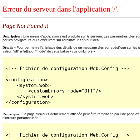
Erreur du serveur dans l'application '/'.
Page Not Found !!
Description :
Une erreur d'application s'est produite sur le serveur. Les paramètres d'erreur
par les navigateurs qui s'exécutent sur l'ordinateur serveur local.
Détails =
Pour permettre l'affichage des détails de ce message d'erreur spécifique sur les o
valeur "off" à l'attribut "mode" de cette balise <customErrors>.
<!-- Fichier de configuration Web.Config -->

<configuration>

    <system.web>

        <customErrors mode="Off"/>

    </system.web>

</configuration>
Remarques :
La page d'erreurs actuellement affichée peut être remplacée par une page d'erre
d'erreurs personnalisée !
<!-- Fichier de configuration Web.Config -->
