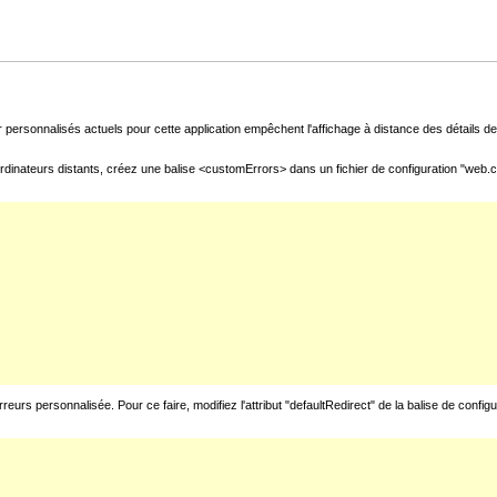
 personnalisés actuels pour cette application empêchent l'affichage à distance des détails de 
rdinateurs distants, créez une balise <customErrors> dans un fichier de configuration "web.con
urs personnalisée. Pour ce faire, modifiez l'attribut "defaultRedirect" de la balise de config