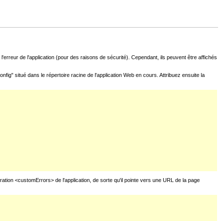
l'erreur de l'application (pour des raisons de sécurité). Cependant, ils peuvent être affichés
fig" situé dans le répertoire racine de l'application Web en cours. Attribuez ensuite la
uration <customErrors> de l'application, de sorte qu'il pointe vers une URL de la page