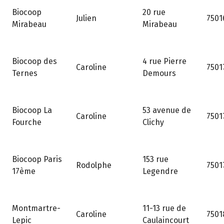
20 rue
Biocoop
Julien
7501
Mirabeau
Mirabeau
4 rue Pierre
Biocoop des
Caroline
7501
Demours
Ternes
53 avenue de
Biocoop La
Caroline
7501
Clichy
Fourche
153 rue
Biocoop Paris
Rodolphe
7501
Legendre
17ème
11-13 rue de
Montmartre-
Caroline
7501
Caulaincourt
Lepic