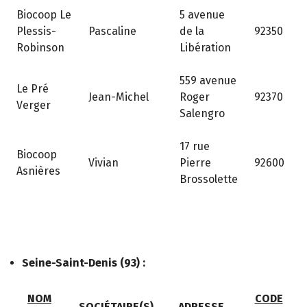
Biocoop Le
5 avenue
Plessis-
Pascaline
de la
92350
Robinson
Libération
559 avenue
Le Pré
Jean-Michel
Roger
92370
Verger
Salengro
17 rue
Biocoop
Vivian
Pierre
92600
Asnières
Brossolette
Seine-Saint-Denis (93) :
NOM
CODE
SOCIÉTAIRE(S)
ADRESSE