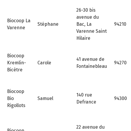
26-30 bis
avenue du
Biocoop La
Stéphane
Bac, La
94210
Varenne
Varenne Saint
Hilaire
Biocoop
41 avenue de
Kremlin-
Carole
94270
Fontainebleau
Bicètre
Biocoop
140 rue
Bio
Samuel
94300
Defrance
Rigollots
22 avenue du
Biocoop