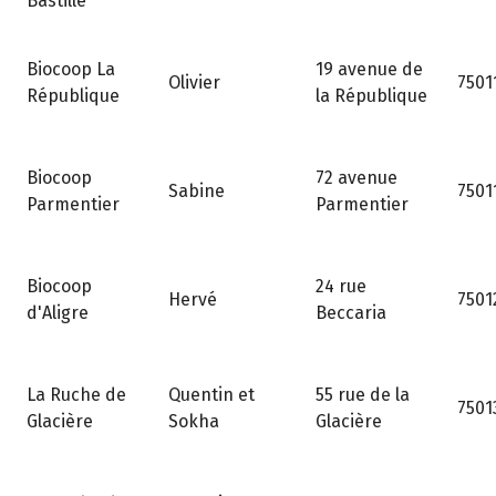
Bastille
19 avenue de
Biocoop La
Olivier
7501
la République
République
72 avenue
Biocoop
Sabine
7501
Parmentier
Parmentier
24 rue
Biocoop
Hervé
7501
Beccaria
d'Aligre
55 rue de la
La Ruche de
Quentin et
7501
Glacière
Glacière
Sokha