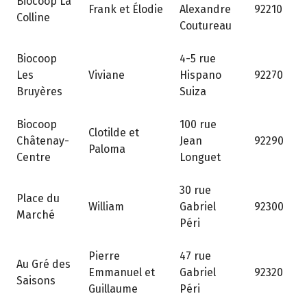
Biocoop La
Frank et Élodie
Alexandre
92210
Colline
Coutureau
Biocoop
4-5 rue
Les
Viviane
Hispano
92270
Bruyères
Suiza
Biocoop
100 rue
Clotilde et
Châtenay-
Jean
92290
Paloma
Centre
Longuet
30 rue
Place du
William
Gabriel
92300
Marché
Péri
Pierre
47 rue
Au Gré des
Emmanuel et
Gabriel
92320
Saisons
Guillaume
Péri