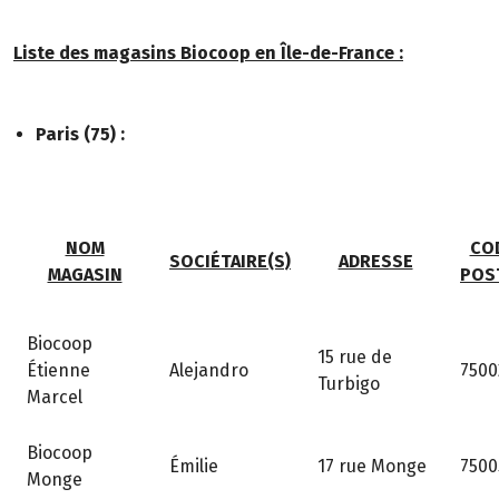
Liste des magasins Biocoop en Île-de-France :
Paris (75) :
NOM
CO
SOCIÉTAIRE(S)
ADRESSE
MAGASIN
POS
Biocoop
15 rue de
Étienne
Alejandro
7500
Turbigo
Marcel
Biocoop
17 rue Monge
Émilie
7500
Monge