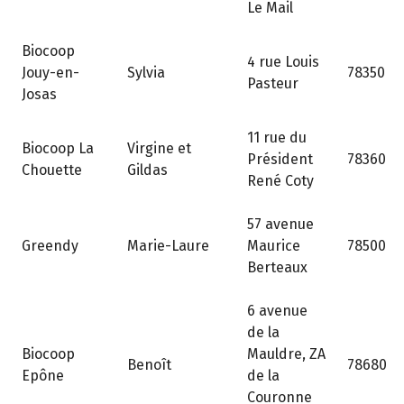
Le Mail
Biocoop
4 rue Louis
Jouy-en-
Sylvia
78350
Pasteur
Josas
11 rue du
Biocoop La
Virgine et
Président
78360
Chouette
Gildas
René Coty
57 avenue
Greendy
Marie-Laure
Maurice
78500
Berteaux
6 avenue
de la
Biocoop
Mauldre, ZA
Benoît
78680
Epône
de la
Couronne