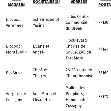
SOCIÉTAIRE(S)
ADRESSE
MAGASIN
POSTA
16 bis Centre
Biocoop
Schahrazed et
Commercial
77130
Varennes
Yacine
du Bréau
1 boulevard
Biocoop
Liliane et
Charles de
77144
Montévrain
André
Gaulle, ZAC du
Fort Mardi
Chloé et
26-28 route de
Bio'Sitive
77160
Thierry
Champbenoist
9 allée des
Vergers de
Ana-Maria et
Peupliers,
77173
Cossigny
Elisabeth
Hameau de
Cossigny