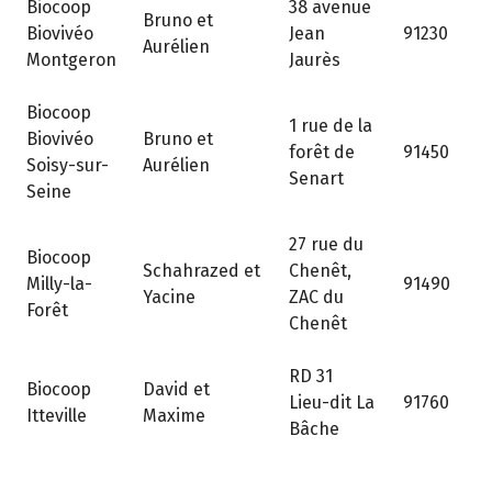
Biocoop
38 avenue
Bruno et
Biovivéo
Jean
91230
Aurélien
Montgeron
Jaurès
Biocoop
1 rue de la
Biovivéo
Bruno et
forêt de
91450
Soisy-sur-
Aurélien
Senart
Seine
27 rue du
Biocoop
Schahrazed et
Chenêt,
Milly-la-
91490
Yacine
ZAC du
Forêt
Chenêt
RD 31
Biocoop
David et
Lieu-dit La
91760
Itteville
Maxime
Bâche