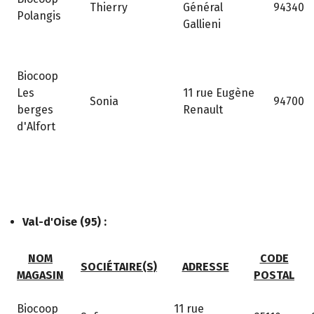
Thierry
Général
94340
Polangis
Gallieni
Biocoop
Les
11 rue Eugène
Sonia
94700
berges
Renault
d'Alfort
Val-d'Oise (95) :
NOM
CODE
SOCIÉTAIRE(S)
ADRESSE
MAGASIN
POSTAL
Biocoop
11 rue