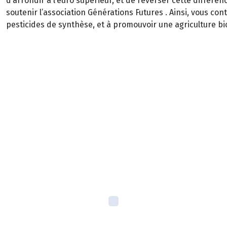
d’arrondir à l’euro supérieur, et de reverser cette différ
soutenir l’association Générations Futures . Ainsi, vous con
pesticides de synthèse, et à promouvoir une agriculture b