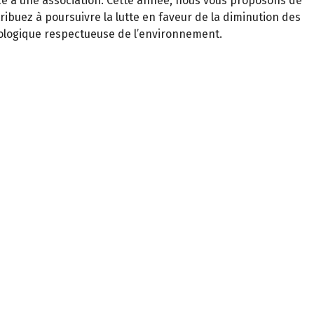
ence à une association. Cette année, nous vous proposons de
tribuez à poursuivre la lutte en faveur de la diminution des
iologique respectueuse de l’environnement.