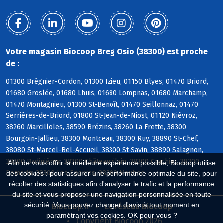
Votre magasin Biocoop Breg Osio (38300) est proche
de :
01300 Brégnier-Cordon, 01300 Izieu, 01150 Blyes, 01470 Briord,
01680 Groslée, 01680 Lhuis, 01680 Lompnas, 01680 Marchamp,
01470 Montagnieu, 01300 St-Benoît, 01470 Seillonnaz, 01470
Serrières-de-Briord, 01800 St-Jean-de-Niost, 01120 Niévroz,
38260 Marcilloles, 38590 Brézins, 38260 La Frette, 38300
Bourgoin-Jallieu, 38300 Montceau, 38300 Ruy, 38890 St-Chef,
38080 St-Marcel-Bel-Accueil, 38300 St-Savin, 38890 Salagnon,
38300 Badinières, 38300 Châteauvilain, 38300 Crachier, 38300
Afin de vous offrir la meilleure expérience possible, Biocoop utilise
Domarin, 38300 Les Eparres, 38300 Maubec
des cookies : pour assurer une performance optimale du site, pour
récolter des statistiques afin d'analyser le trafic et la performance
du site et vous proposer une navigation personnalisée en toute
sécurité. Vous pouvez changer d'avis à tout moment en
Biocoop.fr
Le réseau Biocoop
paramétrant vos cookies. OK pour vous ?
Copyright Biocoop 2026