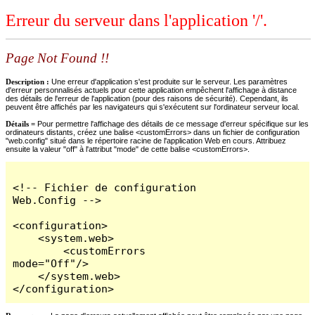
Erreur du serveur dans l'application '/'.
Page Not Found !!
Description :
Une erreur d'application s'est produite sur le serveur. Les paramètres
d'erreur personnalisés actuels pour cette application empêchent l'affichage à distance
des détails de l'erreur de l'application (pour des raisons de sécurité). Cependant, ils
peuvent être affichés par les navigateurs qui s'exécutent sur l'ordinateur serveur local.
Détails =
Pour permettre l'affichage des détails de ce message d'erreur spécifique sur les
ordinateurs distants, créez une balise <customErrors> dans un fichier de configuration
"web.config" situé dans le répertoire racine de l'application Web en cours. Attribuez
ensuite la valeur "off" à l'attribut "mode" de cette balise <customErrors>.
<!-- Fichier de configuration 
Web.Config -->

<configuration>

    <system.web>

        <customErrors 
mode="Off"/>

    </system.web>

</configuration>