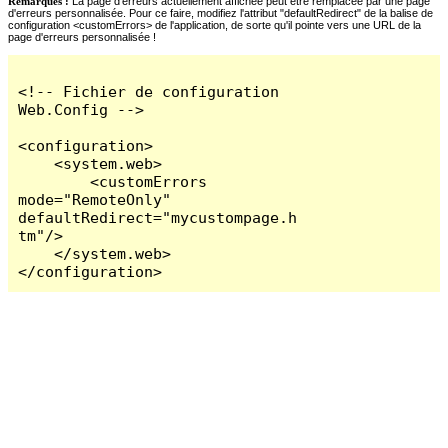
Remarques :
La page d'erreurs actuellement affichée peut être remplacée par une page
d'erreurs personnalisée. Pour ce faire, modifiez l'attribut "defaultRedirect" de la balise de
configuration <customErrors> de l'application, de sorte qu'il pointe vers une URL de la
page d'erreurs personnalisée !
<!-- Fichier de configuration 
Web.Config -->

<configuration>

    <system.web>

        <customErrors 
mode="RemoteOnly" 
defaultRedirect="mycustompage.h
tm"/>

    </system.web>

</configuration>