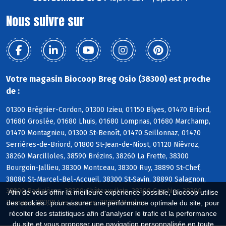
Nous suivre sur
Votre magasin Biocoop Breg Osio (38300) est proche
de :
01300 Brégnier-Cordon, 01300 Izieu, 01150 Blyes, 01470 Briord,
01680 Groslée, 01680 Lhuis, 01680 Lompnas, 01680 Marchamp,
01470 Montagnieu, 01300 St-Benoît, 01470 Seillonnaz, 01470
Serrières-de-Briord, 01800 St-Jean-de-Niost, 01120 Niévroz,
38260 Marcilloles, 38590 Brézins, 38260 La Frette, 38300
Bourgoin-Jallieu, 38300 Montceau, 38300 Ruy, 38890 St-Chef,
38080 St-Marcel-Bel-Accueil, 38300 St-Savin, 38890 Salagnon,
38300 Badinières, 38300 Châteauvilain, 38300 Crachier, 38300
Afin de vous offrir la meilleure expérience possible, Biocoop utilise
Domarin, 38300 Les Eparres, 38300 Maubec
des cookies : pour assurer une performance optimale du site, pour
récolter des statistiques afin d'analyser le trafic et la performance
du site et vous proposer une navigation personnalisée en toute