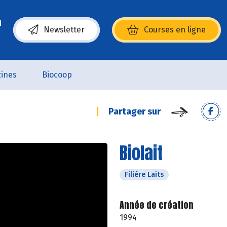
Newsletter
Courses en ligne
(s’ouvre dans une nouvelle fenêtre)
ines
Biocoop
Partager sur
Biolait
Filière Laits
Année de création
1994