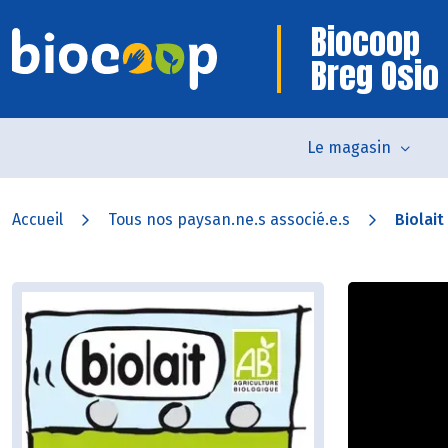
Biocoop
Breg Osio
Le magasin
Accueil
Tous nos paysan.ne.s associé.e.s
Biolait