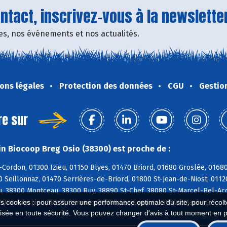
tact, inscrivez-vous à la newsletter
fres, nos événements et nos actualités.
ons légales
Protection des données
CGU
Gestio
re sur
n Biocoop Breg Osio (38300) est proche de :
-Cordon, 01300 Izieu, 01150 Blyes, 01470 Briord, 01680 Groslée, 016
0 Seillonnaz, 01470 Serrières-de-Briord, 01800 St-Jean-de-Niost, 0112
u, 38300 Montceau, 38300 Ruy, 38890 St-Chef, 38080 St-Marcel-Bel-Acc
es cookies : pour assurer une performance optimale du site, pour récolter
38300 Crachier, 38300 Domarin, 38300 Les Eparres, 38300 Maubec
isée en toute sécurité. Vous pouvez changer d'avis à tout moment en 