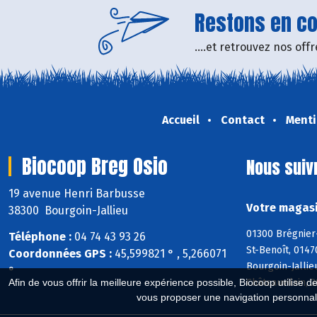
Restons en con
....et retrouvez nos of
Accueil
Contact
Menti
Biocoop Breg Osio
Nous suiv
19 avenue Henri Barbusse
Votre magasi
38300 Bourgoin-Jallieu
01300 Brégnier
Téléphone :
04 74 43 93 26
St-Benoît, 0147
Coordonnées GPS :
45,599821 ° , 5,266071
Bourgoin-Jallie
°
Afin de vous offrir la meilleure expérience possible, Biocoop utilise d
Châteauvilain, 
vous proposer une navigation personnal