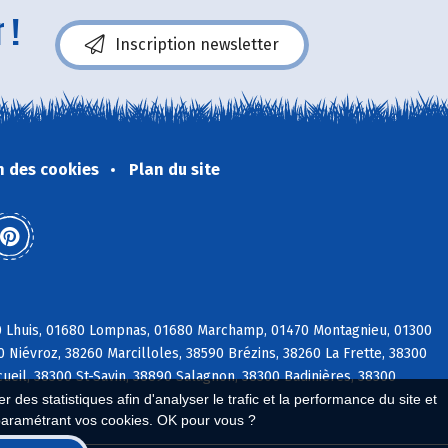
 !
Inscription newsletter
n des cookies
Plan du site
80 Lhuis, 01680 Lompnas, 01680 Marchamp, 01470 Montagnieu, 01300
0 Niévroz, 38260 Marcilloles, 38590 Brézins, 38260 La Frette, 38300
ueil, 38300 St-Savin, 38890 Salagnon, 38300 Badinières, 38300
 des statistiques afin d'analyser le trafic et la performance du site et
paramétrant vos cookies. OK pour vous ?