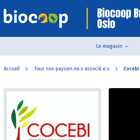
Biocoop B
Osio
Le magasin
Accueil
Tous nos paysan.ne.s associé.e.s
Cocebi