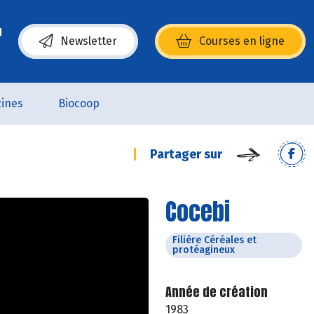
Newsletter
Courses en ligne
(s’ouvre dans une nouvelle fenêtre)
ines
Biocoop
Partager sur
Cocebi
Filière Céréales et
protéagineux
Année de création
1983