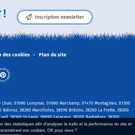
 !
Inscription newsletter
n des cookies
Plan du site
80 Lhuis, 01680 Lompnas, 01680 Marchamp, 01470 Montagnieu, 01300
0 Niévroz, 38260 Marcilloles, 38590 Brézins, 38260 La Frette, 38300
ueil, 38300 St-Savin, 38890 Salagnon, 38300 Badinières, 38300
 des statistiques afin d'analyser le trafic et la performance du site et
paramétrant vos cookies. OK pour vous ?