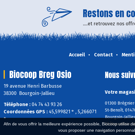
Restons en con
....et retrouvez nos of
Accueil
Contact
Menti
Biocoop Breg Osio
Nous suiv
19 avenue Henri Barbusse
Votre magasi
38300 Bourgoin-Jallieu
01300 Brégnier
Téléphone :
04 74 43 93 26
St-Benoît, 0147
Coordonnées GPS :
45,599821 ° , 5,266071
Bourgoin-Jallie
°
Châteauvilain, 
Afin de vous offrir la meilleure expérience possible, Biocoop utilise d
vous proposer une navigation personnal