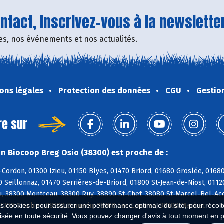
tact, inscrivez-vous à la newsletter
fres, nos événements et nos actualités.
ons légales
Protection des données
CGU
Gestio
re sur
n Biocoop Breg Osio (38300) est proche de :
-Cordon, 01300 Izieu, 01150 Blyes, 01470 Briord, 01680 Groslée, 016
0 Seillonnaz, 01470 Serrières-de-Briord, 01800 St-Jean-de-Niost, 0112
u, 38300 Montceau, 38300 Ruy, 38890 St-Chef, 38080 St-Marcel-Bel-Acc
38300 Crachier, 38300 Domarin, 38300 Les Eparres, 38300 Maubec
es cookies : pour assurer une performance optimale du site, pour récolter
isée en toute sécurité. Vous pouvez changer d'avis à tout moment en 