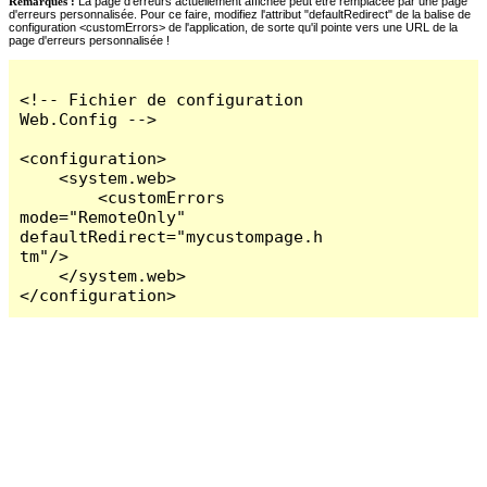
Remarques :
La page d'erreurs actuellement affichée peut être remplacée par une page
d'erreurs personnalisée. Pour ce faire, modifiez l'attribut "defaultRedirect" de la balise de
configuration <customErrors> de l'application, de sorte qu'il pointe vers une URL de la
page d'erreurs personnalisée !
<!-- Fichier de configuration 
Web.Config -->

<configuration>

    <system.web>

        <customErrors 
mode="RemoteOnly" 
defaultRedirect="mycustompage.h
tm"/>

    </system.web>

</configuration>