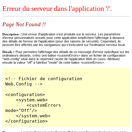
Erreur du serveur dans l'application '/'.
Page Not Found !!
Description :
Une erreur d'application s'est produite sur le serveur. Les paramètres
d'erreur personnalisés actuels pour cette application empêchent l'affichage à distance
des détails de l'erreur de l'application (pour des raisons de sécurité). Cependant, ils
peuvent être affichés par les navigateurs qui s'exécutent sur l'ordinateur serveur local.
Détails =
Pour permettre l'affichage des détails de ce message d'erreur spécifique sur les
ordinateurs distants, créez une balise <customErrors> dans un fichier de configuration
"web.config" situé dans le répertoire racine de l'application Web en cours. Attribuez
ensuite la valeur "off" à l'attribut "mode" de cette balise <customErrors>.
<!-- Fichier de configuration 
Web.Config -->

<configuration>

    <system.web>

        <customErrors 
mode="Off"/>

    </system.web>

</configuration>