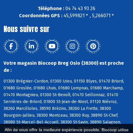
Téléphone :
04 74 43 93 26
Coordonnées GPS :
45,599821 ° , 5,266071 °
Nous suivre sur
Votre magasin Biocoop Breg Osio (38300) est proche
de :
01300 Brégnier-Cordon, 01300 Izieu, 01150 Blyes, 01470 Briord,
01680 Groslée, 01680 Lhuis, 01680 Lompnas, 01680 Marchamp,
01470 Montagnieu, 01300 St-Benoît, 01470 Seillonnaz, 01470
Serrières-de-Briord, 01800 St-Jean-de-Niost, 01120 Niévroz,
38260 Marcilloles, 38590 Brézins, 38260 La Frette, 38300
Bourgoin-Jallieu, 38300 Montceau, 38300 Ruy, 38890 St-Chef,
38080 St-Marcel-Bel-Accueil, 38300 St-Savin, 38890 Salagnon,
38300 Badinières, 38300 Châteauvilain, 38300 Crachier, 38300
Afin de vous offrir la meilleure expérience possible, Biocoop utilise