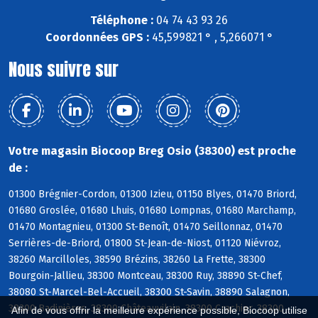
Téléphone :
04 74 43 93 26
Coordonnées GPS :
45,599821 ° , 5,266071 °
Nous suivre sur
Votre magasin Biocoop Breg Osio (38300) est proche
de :
01300 Brégnier-Cordon, 01300 Izieu, 01150 Blyes, 01470 Briord,
01680 Groslée, 01680 Lhuis, 01680 Lompnas, 01680 Marchamp,
01470 Montagnieu, 01300 St-Benoît, 01470 Seillonnaz, 01470
Serrières-de-Briord, 01800 St-Jean-de-Niost, 01120 Niévroz,
38260 Marcilloles, 38590 Brézins, 38260 La Frette, 38300
Bourgoin-Jallieu, 38300 Montceau, 38300 Ruy, 38890 St-Chef,
38080 St-Marcel-Bel-Accueil, 38300 St-Savin, 38890 Salagnon,
38300 Badinières, 38300 Châteauvilain, 38300 Crachier, 38300
Afin de vous offrir la meilleure expérience possible, Biocoop utilise