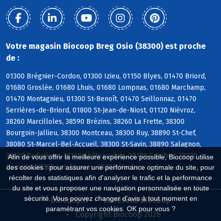
Votre magasin Biocoop Breg Osio (38300) est proche
de :
01300 Brégnier-Cordon, 01300 Izieu, 01150 Blyes, 01470 Briord,
01680 Groslée, 01680 Lhuis, 01680 Lompnas, 01680 Marchamp,
01470 Montagnieu, 01300 St-Benoît, 01470 Seillonnaz, 01470
Serrières-de-Briord, 01800 St-Jean-de-Niost, 01120 Niévroz,
38260 Marcilloles, 38590 Brézins, 38260 La Frette, 38300
Bourgoin-Jallieu, 38300 Montceau, 38300 Ruy, 38890 St-Chef,
38080 St-Marcel-Bel-Accueil, 38300 St-Savin, 38890 Salagnon,
38300 Badinières, 38300 Châteauvilain, 38300 Crachier, 38300
Afin de vous offrir la meilleure expérience possible, Biocoop utilise
Domarin, 38300 Les Eparres, 38300 Maubec
des cookies : pour assurer une performance optimale du site, pour
récolter des statistiques afin d'analyser le trafic et la performance
du site et vous proposer une navigation personnalisée en toute
sécurité. Vous pouvez changer d'avis à tout moment en
Biocoop.fr
Le réseau Biocoop
paramétrant vos cookies. OK pour vous ?
Copyright Biocoop 2026