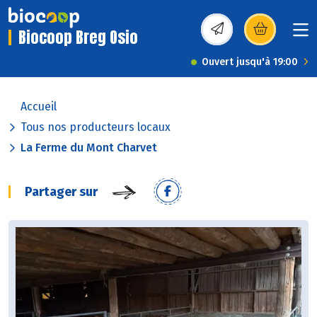
Biocoop Breg Osio
(s’ouvre dans une nou
Ouvert jusqu'à 19:00
Accueil
Tous nos producteurs locaux
La Ferme du Mont Charvet
Partager sur