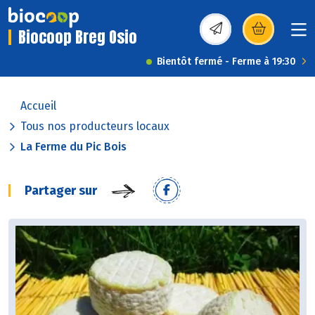
Biocoop Breg Osio
(s’ouvre dans une nou
Bientôt fermé - Ferme à 19:30
Accueil
Tous nos producteurs locaux
La Ferme du Pic Bois
Partager sur