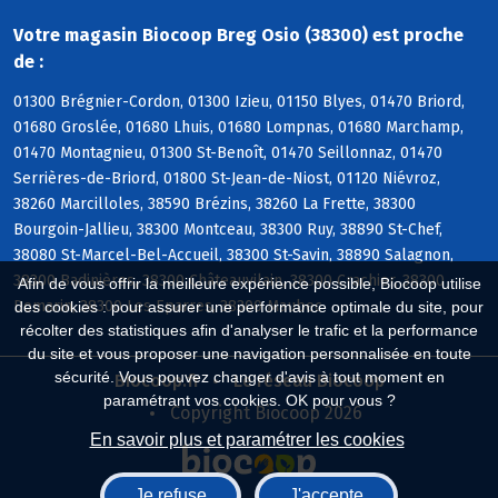
Votre magasin Biocoop Breg Osio (38300) est proche
de :
01300 Brégnier-Cordon, 01300 Izieu, 01150 Blyes, 01470 Briord,
01680 Groslée, 01680 Lhuis, 01680 Lompnas, 01680 Marchamp,
01470 Montagnieu, 01300 St-Benoît, 01470 Seillonnaz, 01470
Serrières-de-Briord, 01800 St-Jean-de-Niost, 01120 Niévroz,
38260 Marcilloles, 38590 Brézins, 38260 La Frette, 38300
Bourgoin-Jallieu, 38300 Montceau, 38300 Ruy, 38890 St-Chef,
38080 St-Marcel-Bel-Accueil, 38300 St-Savin, 38890 Salagnon,
38300 Badinières, 38300 Châteauvilain, 38300 Crachier, 38300
Afin de vous offrir la meilleure expérience possible, Biocoop utilise
Domarin, 38300 Les Eparres, 38300 Maubec
des cookies : pour assurer une performance optimale du site, pour
récolter des statistiques afin d'analyser le trafic et la performance
du site et vous proposer une navigation personnalisée en toute
sécurité. Vous pouvez changer d'avis à tout moment en
Biocoop.fr
Le réseau Biocoop
paramétrant vos cookies. OK pour vous ?
Copyright Biocoop 2026
En savoir plus et paramétrer les cookies
Je refuse
J'accepte