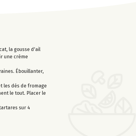
at, la gousse d'ail
enir une crème
aines. Ébouillanter,
et les dés de fromage
ent le tout. Placer le
tartares sur 4