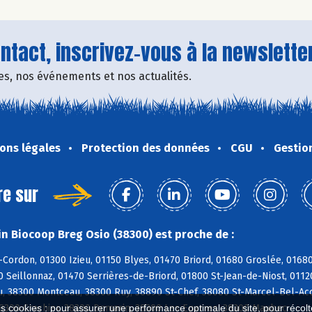
tact, inscrivez-vous à la newsletter
fres, nos événements et nos actualités.
ons légales
Protection des données
CGU
Gestio
re sur
n Biocoop Breg Osio (38300) est proche de :
-Cordon, 01300 Izieu, 01150 Blyes, 01470 Briord, 01680 Groslée, 016
0 Seillonnaz, 01470 Serrières-de-Briord, 01800 St-Jean-de-Niost, 0112
u, 38300 Montceau, 38300 Ruy, 38890 St-Chef, 38080 St-Marcel-Bel-Acc
38300 Crachier, 38300 Domarin, 38300 Les Eparres, 38300 Maubec
es cookies : pour assurer une performance optimale du site, pour récolter