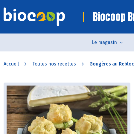
Biocoop B
Le magasin
Accueil
Toutes nos recettes
Gougères au Rebloch