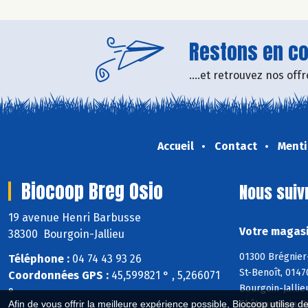
Restons en con
....et retrouvez nos of
Accueil
Contact
Menti
Biocoop Breg Osio
Nous suiv
19 avenue Henri Barbusse
Votre magasi
38300 Bourgoin-Jallieu
01300 Brégnier
Téléphone :
04 74 43 93 26
St-Benoît, 0147
Coordonnées GPS :
45,599821 ° , 5,266071
Bourgoin-Jallie
°
Châteauvilain, 
Afin de vous offrir la meilleure expérience possible, Biocoop utilise d