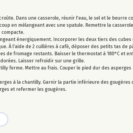
croûte. Dans une casserole, réunir l'eau, le sel et le beurre
n coup en mélangeant avec une spatule. Remettre la casserole 
te compacte.
langeant énergiquement. Incorporer les deux tiers des cubes 
e. À l'aide de 2 cuillères à café, déposer des petits tas de pâ
bes de fromage restants. Baisser le thermostat à 180°C et e
orées. Laisser refroidir sur une grille.
illy ferme. Mettre au frais. Couper le pied dur des asperges p
ges à la chantilly. Garnir la partie inférieure des gougères d
rges et refermer les gougères.