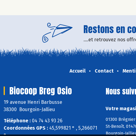
Restons en con
....et retrouvez nos of
Accueil
Contact
Menti
Biocoop Breg Osio
Nous suiv
19 avenue Henri Barbusse
Votre magasi
38300 Bourgoin-Jallieu
01300 Brégnier
Téléphone :
04 74 43 93 26
St-Benoît, 0147
Coordonnées GPS :
45,599821 ° , 5,266071
Bourgoin-Jallie
°