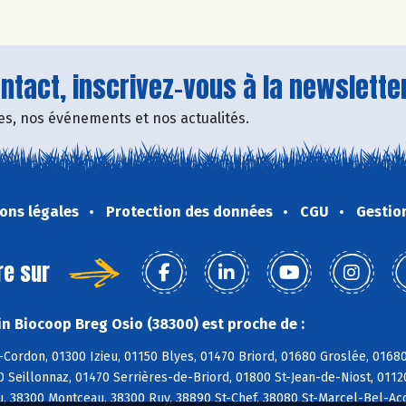
tact, inscrivez-vous à la newsletter
fres, nos événements et nos actualités.
ons légales
Protection des données
CGU
Gestio
re sur
n Biocoop Breg Osio (38300) est proche de :
-Cordon, 01300 Izieu, 01150 Blyes, 01470 Briord, 01680 Groslée, 016
0 Seillonnaz, 01470 Serrières-de-Briord, 01800 St-Jean-de-Niost, 0112
u, 38300 Montceau, 38300 Ruy, 38890 St-Chef, 38080 St-Marcel-Bel-Acc