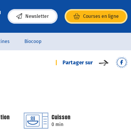
Newsletter
Courses en ligne
(s’ouvre dans une nouvelle fenêtre)
ines
Biocoop
Partager sur
tion
Cuisson
0 min