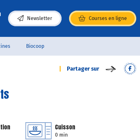
Newsletter
Courses en ligne
(s’ouvre dans une nouvelle fenêtre)
ines
Biocoop
Partager sur
its
tion
Cuisson
0 min