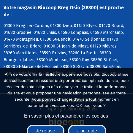
Votre magasin Biocoop Breg Osio (38300) est proche
de :
01300 Brégnier-Cordon, 01300 Izieu, 01150 Blyes, 01470 Briord,
01680 Groslée, 01680 Lhuis, 01680 Lompnas, 01680 Marchamp,
01470 Montagnieu, 01300 St-Benoît, 01470 Seillonnaz, 01470
Serrières-de-Briord, 01800 St-Jean-de-Niost, 01120 Niévroz,
38260 Marcilloles, 38590 Brézins, 38260 La Frette, 38300
Bourgoin-Jallieu, 38300 Montceau, 38300 Ruy, 38890 St-Chef,
38080 St-Marcel-Bel-Accueil, 38300 St-Savin, 38890 Salagnon,
38300 Badinières, 38300 Châteauvilain, 38300 Crachier, 38300
Afin de vous offrir la meilleure expérience possible, Biocoop utilise
Domarin, 38300 Les Eparres, 38300 Maubec
des cookies : pour assurer une performance optimale du site, pour
récolter des statistiques afin d'analyser le trafic et la performance
du site et vous proposer une navigation personnalisée en toute
sécurité. Vous pouvez changer d'avis à tout moment en
Biocoop.fr
Le réseau Biocoop
paramétrant vos cookies. OK pour vous ?
Copyright Biocoop 2026
En savoir plus et paramétrer les cookies
Je refuse
J'accepte