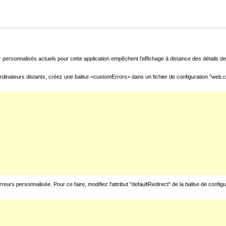
 personnalisés actuels pour cette application empêchent l'affichage à distance des détails de 
rdinateurs distants, créez une balise <customErrors> dans un fichier de configuration "web.con
urs personnalisée. Pour ce faire, modifiez l'attribut "defaultRedirect" de la balise de config