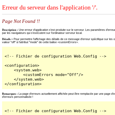
Erreur du serveur dans l'application '/'.
Page Not Found !!
Description :
Une erreur d'application s'est produite sur le serveur. Les paramètres d'erreur
par les navigateurs qui s'exécutent sur l'ordinateur serveur local.
Détails =
Pour permettre l'affichage des détails de ce message d'erreur spécifique sur les o
valeur "off" à l'attribut "mode" de cette balise <customErrors>.
<!-- Fichier de configuration Web.Config -->

<configuration>

    <system.web>

        <customErrors mode="Off"/>

    </system.web>

</configuration>
Remarques :
La page d'erreurs actuellement affichée peut être remplacée par une page d'erre
d'erreurs personnalisée !
<!-- Fichier de configuration Web.Config -->
