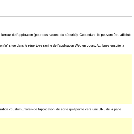
l'erreur de l'application (pour des raisons de sécurité). Cependant, ils peuvent être affichés
fig" situé dans le répertoire racine de l'application Web en cours. Attribuez ensuite la
uration <customErrors> de l'application, de sorte qu'il pointe vers une URL de la page