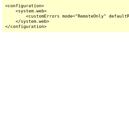
<configuration>

    <system.web>

        <customErrors mode="RemoteOnly" defaultR
    </system.web>

</configuration>