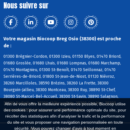
Nous suivre sur
Votre magasin Biocoop Breg Osio (38300) est proche
de :
01300 Brégnier-Cordon, 01300 Izieu, 01150 Blyes, 01470 Briord,
01680 Groslée, 01680 Lhuis, 01680 Lompnas, 01680 Marchamp,
01470 Montagnieu, 01300 St-Benoît, 01470 Seillonnaz, 01470
Serrières-de-Briord, 01800 St-Jean-de-Niost, 01120 Niévroz,
38260 Marcilloles, 38590 Brézins, 38260 La Frette, 38300
Bourgoin-Jallieu, 38300 Montceau, 38300 Ruy, 38890 St-Chef,
38080 St-Marcel-Bel-Accueil, 38300 St-Savin, 38890 Salagnon,
38300 Badinières, 38300 Châteauvilain, 38300 Crachier, 38300
Afin de vous offrir la meilleure expérience possible, Biocoop utilise
Domarin, 38300 Les Eparres, 38300 Maubec
des cookies : pour assurer une performance optimale du site, pour
récolter des statistiques afin d'analyser le trafic et la performance
du site et vous proposer une navigation personnalisée en toute
sécurité. Vous pouvez changer d'avis à tout moment en
Biocoop.fr
Le réseau Biocoop