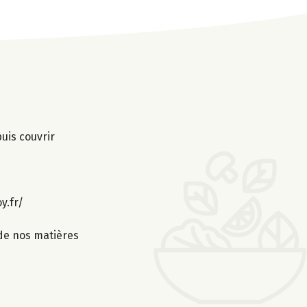
uis couvrir
y.fr/
 de nos matières