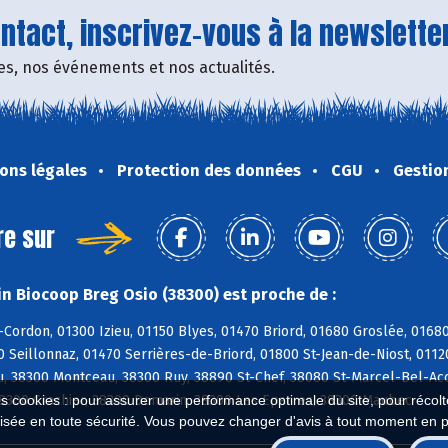
tact, inscrivez-vous à la newsletter
fres, nos événements et nos actualités.
ons légales
Protection des données
CGU
Gestio
re sur
n Biocoop Breg Osio (38300) est proche de :
-Cordon, 01300 Izieu, 01150 Blyes, 01470 Briord, 01680 Groslée, 016
0 Seillonnaz, 01470 Serrières-de-Briord, 01800 St-Jean-de-Niost, 0112
u, 38300 Montceau, 38300 Ruy, 38890 St-Chef, 38080 St-Marcel-Bel-Acc
38300 Crachier, 38300 Domarin, 38300 Les Eparres, 38300 Maubec
es cookies : pour assurer une performance optimale du site, pour récolter
isée en toute sécurité. Vous pouvez changer d'avis à tout moment en 