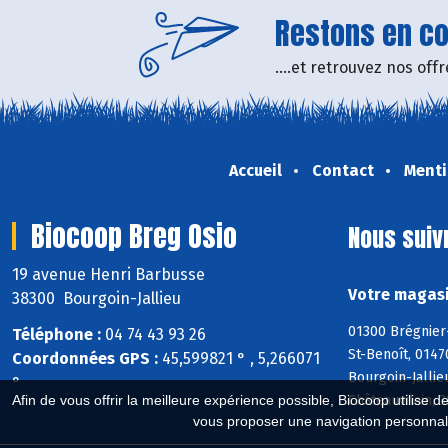
Restons en con
....et retrouvez nos of
Accueil
Contact
Menti
Biocoop Breg Osio
Nous suiv
19 avenue Henri Barbusse
Votre magasi
38300 Bourgoin-Jallieu
01300 Brégnier
Téléphone :
04 74 43 93 26
St-Benoît, 0147
Coordonnées GPS :
45,599821 ° , 5,266071
Bourgoin-Jallie
°
Châteauvilain, 
Afin de vous offrir la meilleure expérience possible, Biocoop utilise d
vous proposer une navigation personnal