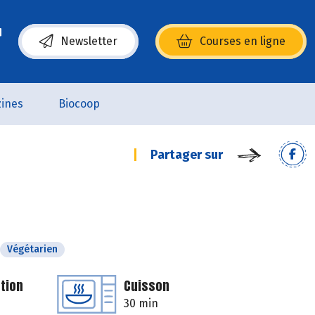
Newsletter
Courses en ligne
(s’ouvre dans une nouvelle fenêtre)
ines
Biocoop
Partager sur
Végétarien
tion
Cuisson
30 min