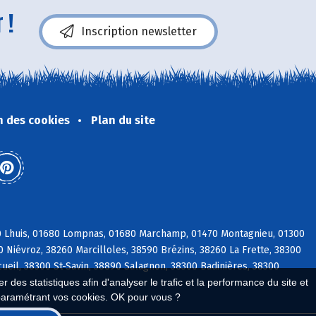
 !
Inscription newsletter
n des cookies
Plan du site
80 Lhuis, 01680 Lompnas, 01680 Marchamp, 01470 Montagnieu, 01300
0 Niévroz, 38260 Marcilloles, 38590 Brézins, 38260 La Frette, 38300
ueil, 38300 St-Savin, 38890 Salagnon, 38300 Badinières, 38300
 des statistiques afin d'analyser le trafic et la performance du site et
paramétrant vos cookies. OK pour vous ?