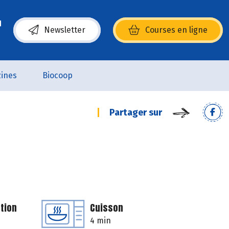
Newsletter
Courses en ligne
(s’ouvre dans une nouvelle fenêtre)
ines
Biocoop
Partager sur
tion
Cuisson
4 min