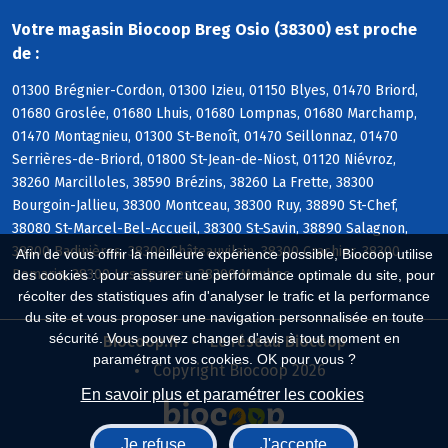
Votre magasin Biocoop Breg Osio (38300) est proche
de :
01300 Brégnier-Cordon, 01300 Izieu, 01150 Blyes, 01470 Briord,
01680 Groslée, 01680 Lhuis, 01680 Lompnas, 01680 Marchamp,
01470 Montagnieu, 01300 St-Benoît, 01470 Seillonnaz, 01470
Serrières-de-Briord, 01800 St-Jean-de-Niost, 01120 Niévroz,
38260 Marcilloles, 38590 Brézins, 38260 La Frette, 38300
Bourgoin-Jallieu, 38300 Montceau, 38300 Ruy, 38890 St-Chef,
38080 St-Marcel-Bel-Accueil, 38300 St-Savin, 38890 Salagnon,
38300 Badinières, 38300 Châteauvilain, 38300 Crachier, 38300
Afin de vous offrir la meilleure expérience possible, Biocoop utilise
Domarin, 38300 Les Eparres, 38300 Maubec
des cookies : pour assurer une performance optimale du site, pour
récolter des statistiques afin d'analyser le trafic et la performance
du site et vous proposer une navigation personnalisée en toute
sécurité. Vous pouvez changer d'avis à tout moment en
Biocoop.fr
Le réseau Biocoop
paramétrant vos cookies. OK pour vous ?
Copyright Biocoop 2026
En savoir plus et paramétrer les cookies
Je refuse
J'accepte