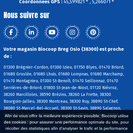
Coordonnées GPS :
45,599821 ° , 5,266071 °
Nous suivre sur
Votre magasin Biocoop Breg Osio (38300) est proche
de :
01300 Brégnier-Cordon, 01300 Izieu, 01150 Blyes, 01470 Briord,
01680 Groslée, 01680 Lhuis, 01680 Lompnas, 01680 Marchamp,
01470 Montagnieu, 01300 St-Benoît, 01470 Seillonnaz, 01470
Serrières-de-Briord, 01800 St-Jean-de-Niost, 01120 Niévroz,
38260 Marcilloles, 38590 Brézins, 38260 La Frette, 38300
Bourgoin-Jallieu, 38300 Montceau, 38300 Ruy, 38890 St-Chef,
38080 St-Marcel-Bel-Accueil, 38300 St-Savin, 38890 Salagnon,
38300 Badinières, 38300 Châteauvilain, 38300 Crachier, 38300
Afin de vous offrir la meilleure expérience possible, Biocoop utilise
Domarin, 38300 Les Eparres, 38300 Maubec
des cookies : pour assurer une performance optimale du site, pour
récolter des statistiques afin d'analyser le trafic et la performance