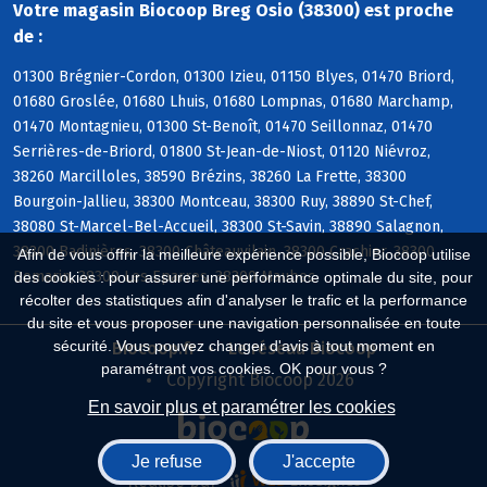
Votre magasin Biocoop Breg Osio (38300) est proche
de :
01300 Brégnier-Cordon, 01300 Izieu, 01150 Blyes, 01470 Briord,
01680 Groslée, 01680 Lhuis, 01680 Lompnas, 01680 Marchamp,
01470 Montagnieu, 01300 St-Benoît, 01470 Seillonnaz, 01470
Serrières-de-Briord, 01800 St-Jean-de-Niost, 01120 Niévroz,
38260 Marcilloles, 38590 Brézins, 38260 La Frette, 38300
Bourgoin-Jallieu, 38300 Montceau, 38300 Ruy, 38890 St-Chef,
38080 St-Marcel-Bel-Accueil, 38300 St-Savin, 38890 Salagnon,
38300 Badinières, 38300 Châteauvilain, 38300 Crachier, 38300
Afin de vous offrir la meilleure expérience possible, Biocoop utilise
Domarin, 38300 Les Eparres, 38300 Maubec
des cookies : pour assurer une performance optimale du site, pour
récolter des statistiques afin d'analyser le trafic et la performance
du site et vous proposer une navigation personnalisée en toute
sécurité. Vous pouvez changer d'avis à tout moment en
Biocoop.fr
Le réseau Biocoop
paramétrant vos cookies. OK pour vous ?
Copyright Biocoop 2026
En savoir plus et paramétrer les cookies
Je refuse
J'accepte
Réalisé par