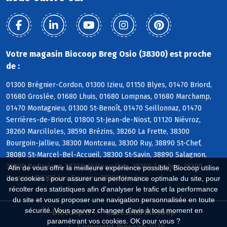
Votre magasin Biocoop Breg Osio (38300) est proche
de :
01300 Brégnier-Cordon, 01300 Izieu, 01150 Blyes, 01470 Briord,
01680 Groslée, 01680 Lhuis, 01680 Lompnas, 01680 Marchamp,
01470 Montagnieu, 01300 St-Benoît, 01470 Seillonnaz, 01470
Serrières-de-Briord, 01800 St-Jean-de-Niost, 01120 Niévroz,
38260 Marcilloles, 38590 Brézins, 38260 La Frette, 38300
Bourgoin-Jallieu, 38300 Montceau, 38300 Ruy, 38890 St-Chef,
38080 St-Marcel-Bel-Accueil, 38300 St-Savin, 38890 Salagnon,
38300 Badinières, 38300 Châteauvilain, 38300 Crachier, 38300
Afin de vous offrir la meilleure expérience possible, Biocoop utilise
Domarin, 38300 Les Eparres, 38300 Maubec
des cookies : pour assurer une performance optimale du site, pour
récolter des statistiques afin d'analyser le trafic et la performance
du site et vous proposer une navigation personnalisée en toute
sécurité. Vous pouvez changer d'avis à tout moment en
Biocoop.fr
Le réseau Biocoop
paramétrant vos cookies. OK pour vous ?
Copyright Biocoop 2026