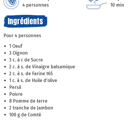
4 personnes
10 min
Ingrédients
Pour 4 personnes
1 Oeuf
3 Oignon
3 c. à c de Sucre
2 c. à s. de Vinaigre balsamique
2 c. à s. de Farine t65
1 c. à s. de Huile d'olive
Persil
Poivre
8 Pomme de terre
2 tranche de Jambon
100 g de Comté