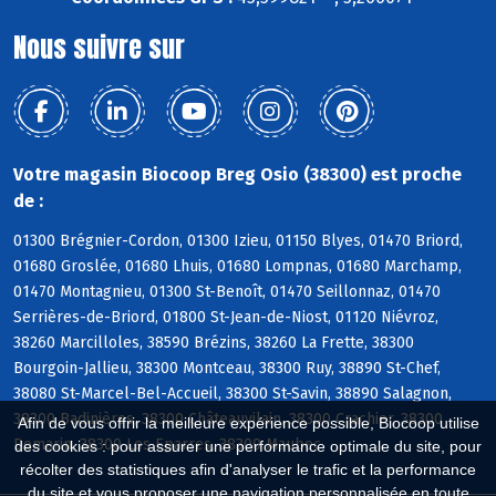
Nous suivre sur
Votre magasin Biocoop Breg Osio (38300) est proche
de :
01300 Brégnier-Cordon, 01300 Izieu, 01150 Blyes, 01470 Briord,
01680 Groslée, 01680 Lhuis, 01680 Lompnas, 01680 Marchamp,
01470 Montagnieu, 01300 St-Benoît, 01470 Seillonnaz, 01470
Serrières-de-Briord, 01800 St-Jean-de-Niost, 01120 Niévroz,
38260 Marcilloles, 38590 Brézins, 38260 La Frette, 38300
Bourgoin-Jallieu, 38300 Montceau, 38300 Ruy, 38890 St-Chef,
38080 St-Marcel-Bel-Accueil, 38300 St-Savin, 38890 Salagnon,
38300 Badinières, 38300 Châteauvilain, 38300 Crachier, 38300
Afin de vous offrir la meilleure expérience possible, Biocoop utilise
Domarin, 38300 Les Eparres, 38300 Maubec
des cookies : pour assurer une performance optimale du site, pour
récolter des statistiques afin d'analyser le trafic et la performance
du site et vous proposer une navigation personnalisée en toute