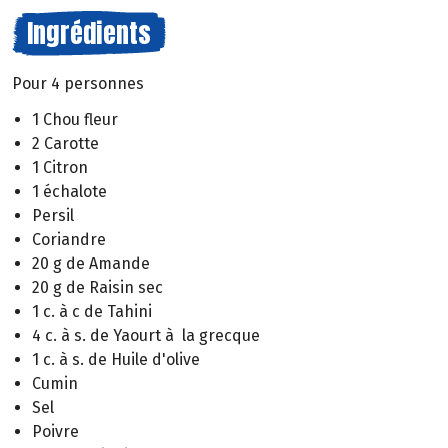
Ingrédients
Pour 4 personnes
1 Chou fleur
2 Carotte
1 Citron
1 échalote
Persil
Coriandre
20 g de Amande
20 g de Raisin sec
1 c. à c de Tahini
4 c. à s. de Yaourt à la grecque
1 c. à s. de Huile d'olive
Cumin
Sel
Poivre