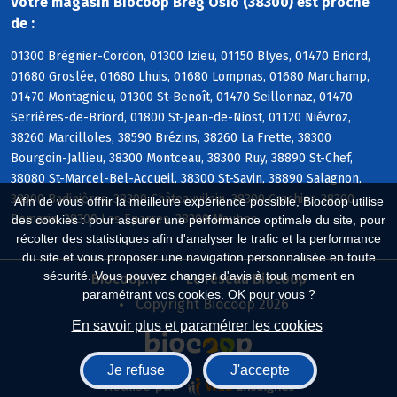
Votre magasin Biocoop Breg Osio (38300) est proche
de :
01300 Brégnier-Cordon, 01300 Izieu, 01150 Blyes, 01470 Briord,
01680 Groslée, 01680 Lhuis, 01680 Lompnas, 01680 Marchamp,
01470 Montagnieu, 01300 St-Benoît, 01470 Seillonnaz, 01470
Serrières-de-Briord, 01800 St-Jean-de-Niost, 01120 Niévroz,
38260 Marcilloles, 38590 Brézins, 38260 La Frette, 38300
Bourgoin-Jallieu, 38300 Montceau, 38300 Ruy, 38890 St-Chef,
38080 St-Marcel-Bel-Accueil, 38300 St-Savin, 38890 Salagnon,
38300 Badinières, 38300 Châteauvilain, 38300 Crachier, 38300
Afin de vous offrir la meilleure expérience possible, Biocoop utilise
Domarin, 38300 Les Eparres, 38300 Maubec
des cookies : pour assurer une performance optimale du site, pour
récolter des statistiques afin d'analyser le trafic et la performance
du site et vous proposer une navigation personnalisée en toute
sécurité. Vous pouvez changer d'avis à tout moment en
Biocoop.fr
Le réseau Biocoop
paramétrant vos cookies. OK pour vous ?
Copyright Biocoop 2026
En savoir plus et paramétrer les cookies
Je refuse
J'accepte
Réalisé par