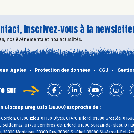
tact, inscrivez-vous à la newsletter
fres, nos événements et nos actualités.
ons légales
Protection des données
CGU
Gestio
re sur
n Biocoop Breg Osio (38300) est proche de :
-Cordon, 01300 Izieu, 01150 Blyes, 01470 Briord, 01680 Groslée, 016
0 Seillonnaz, 01470 Serrières-de-Briord, 01800 St-Jean-de-Niost, 0112
u, 38300 Montceau, 38300 Ruy, 38890 St-Chef, 38080 St-Marcel-Bel-Acc