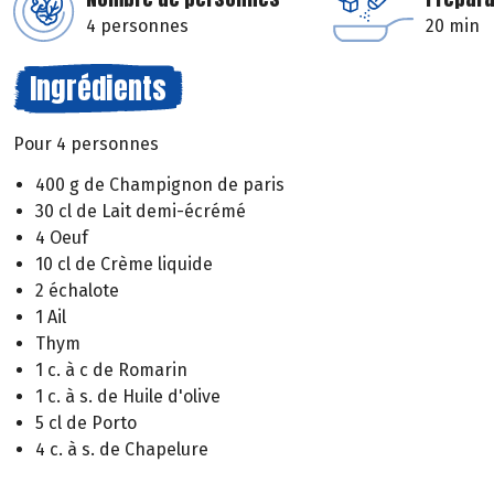
4 personnes
20 min
Ingrédients
Pour 4 personnes
400 g de Champignon de paris
30 cl de Lait demi-écrémé
4 Oeuf
10 cl de Crème liquide
2 échalote
1 Ail
Thym
1 c. à c de Romarin
1 c. à s. de Huile d'olive
5 cl de Porto
4 c. à s. de Chapelure