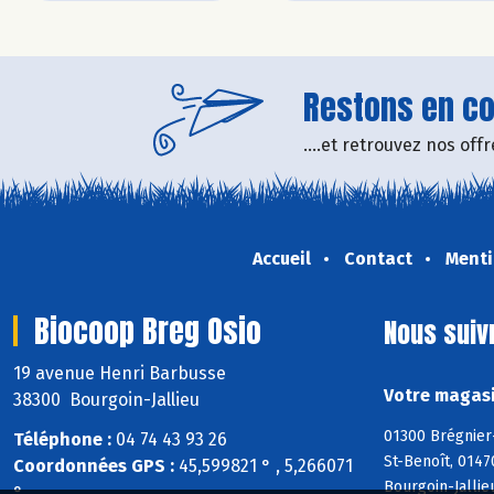
Restons en con
....et retrouvez nos of
Accueil
Contact
Menti
Biocoop Breg Osio
Nous suiv
19 avenue Henri Barbusse
Votre magasi
38300 Bourgoin-Jallieu
01300 Brégnier
Téléphone :
04 74 43 93 26
St-Benoît, 0147
Coordonnées GPS :
45,599821 ° , 5,266071
Bourgoin-Jallie
°