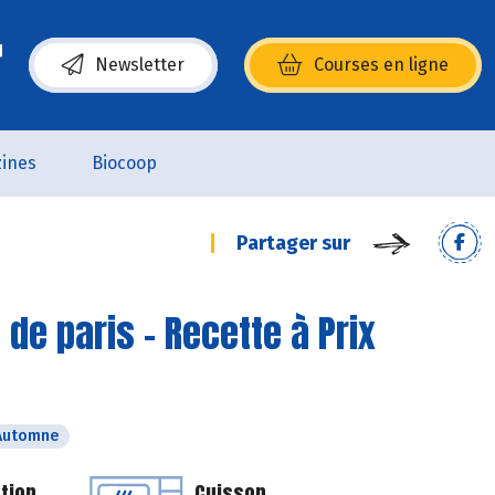
Newsletter
Courses en ligne
(s’ouvre dans une nouvelle fenêtre)
ines
Biocoop
Partager sur
e paris - Recette à Prix
Automne
tion
Cuisson