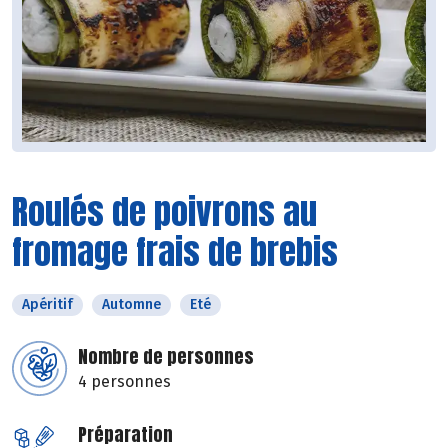
Roulés de poivrons au
fromage frais de brebis
Apéritif
Automne
Eté
Nombre de personnes
4 personnes
Préparation