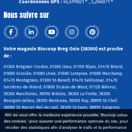
Coordonnées GPS :
45,599821 ° , 5,266071 °
Nous suivre sur
Votre magasin Biocoop Breg Osio (38300) est proche
de :
01300 Brégnier-Cordon, 01300 Izieu, 01150 Blyes, 01470 Briord,
01680 Groslée, 01680 Lhuis, 01680 Lompnas, 01680 Marchamp,
01470 Montagnieu, 01300 St-Benoît, 01470 Seillonnaz, 01470
Serrières-de-Briord, 01800 St-Jean-de-Niost, 01120 Niévroz,
38260 Marcilloles, 38590 Brézins, 38260 La Frette, 38300
Bourgoin-Jallieu, 38300 Montceau, 38300 Ruy, 38890 St-Chef,
38080 St-Marcel-Bel-Accueil, 38300 St-Savin, 38890 Salagnon,
38300 Badinières, 38300 Châteauvilain, 38300 Crachier, 38300
Afin de vous offrir la meilleure expérience possible, Biocoop utilise
Domarin, 38300 Les Eparres, 38300 Maubec
des cookies : pour assurer une performance optimale du site, pour
récolter des statistiques afin d'analyser le trafic et la performance