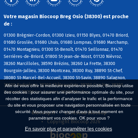
Votre magasin Biocoop Breg Osio (38300) est proche
de :
01300 Brégnier-Cordon, 01300 Izieu, 01150 Blyes, 01470 Briord,
01680 Groslée, 01680 Lhuis, 01680 Lompnas, 01680 Marchamp,
01470 Montagnieu, 01300 St-Benoît, 01470 Seillonnaz, 01470
Serrières-de-Briord, 01800 St-Jean-de-Niost, 01120 Niévroz,
38260 Marcilloles, 38590 Brézins, 38260 La Frette, 38300
Bourgoin-Jallieu, 38300 Montceau, 38300 Ruy, 38890 St-Chef,
38080 St-Marcel-Bel-Accueil, 38300 St-Savin, 38890 Salagnon,
38300 Badinières, 38300 Châteauvilain, 38300 Crachier, 38300
Afin de vous offrir la meilleure expérience possible, Biocoop utilise
Domarin, 38300 Les Eparres, 38300 Maubec
des cookies : pour assurer une performance optimale du site, pour
récolter des statistiques afin d'analyser le trafic et la performance
du site et vous proposer une navigation personnalisée en toute
sécurité. Vous pouvez changer d'avis à tout moment en
Biocoop.fr
Le réseau Biocoop
paramétrant vos cookies. OK pour vous ?
Copyright Biocoop 2026
En savoir plus et paramétrer les cookies