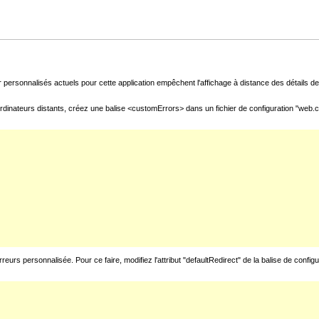
 personnalisés actuels pour cette application empêchent l'affichage à distance des détails de 
rdinateurs distants, créez une balise <customErrors> dans un fichier de configuration "web.con
urs personnalisée. Pour ce faire, modifiez l'attribut "defaultRedirect" de la balise de config