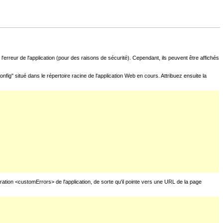
l'erreur de l'application (pour des raisons de sécurité). Cependant, ils peuvent être affichés
fig" situé dans le répertoire racine de l'application Web en cours. Attribuez ensuite la
uration <customErrors> de l'application, de sorte qu'il pointe vers une URL de la page