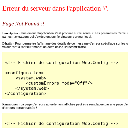
Erreur du serveur dans l'application '/'.
Page Not Found !!
Description :
Une erreur d'application s'est produite sur le serveur. Les paramètres d'erreur
par les navigateurs qui s'exécutent sur l'ordinateur serveur local.
Détails =
Pour permettre l'affichage des détails de ce message d'erreur spécifique sur les o
valeur "off" à l'attribut "mode" de cette balise <customErrors>.
<!-- Fichier de configuration Web.Config -->

<configuration>

    <system.web>

        <customErrors mode="Off"/>

    </system.web>

</configuration>
Remarques :
La page d'erreurs actuellement affichée peut être remplacée par une page d'erre
d'erreurs personnalisée !
<!-- Fichier de configuration Web.Config -->
