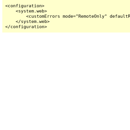
<configuration>

    <system.web>

        <customErrors mode="RemoteOnly" defaultR
    </system.web>

</configuration>