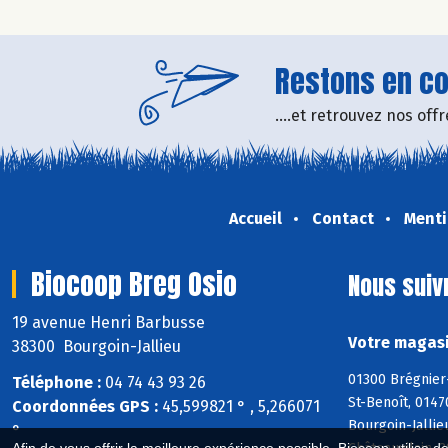
Restons en con
....et retrouvez nos of
Accueil
Contact
Menti
Biocoop Breg Osio
Nous suiv
19 avenue Henri Barbusse
Votre magasi
38300 Bourgoin-Jallieu
01300 Brégnier
Téléphone :
04 74 43 93 26
St-Benoît, 0147
Coordonnées GPS :
45,599821 ° , 5,266071
Bourgoin-Jallie
°