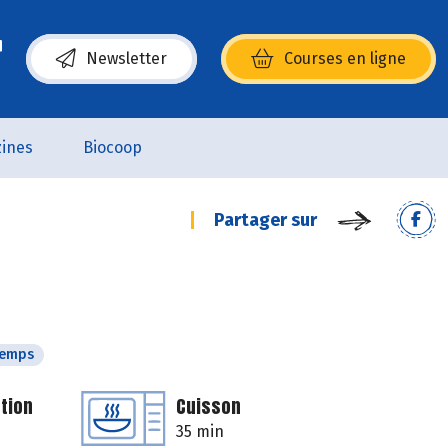
Newsletter
Courses en ligne
(s’ouvre dans une nouvelle fenêtre)
ines
Biocoop
Partager sur
temps
tion
Cuisson
35 min