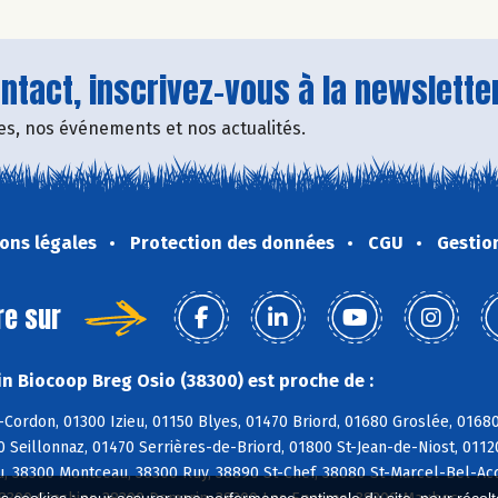
tact, inscrivez-vous à la newsletter
fres, nos événements et nos actualités.
ons légales
Protection des données
CGU
Gestio
re sur
n Biocoop Breg Osio (38300) est proche de :
-Cordon, 01300 Izieu, 01150 Blyes, 01470 Briord, 01680 Groslée, 016
0 Seillonnaz, 01470 Serrières-de-Briord, 01800 St-Jean-de-Niost, 0112
u, 38300 Montceau, 38300 Ruy, 38890 St-Chef, 38080 St-Marcel-Bel-Acc