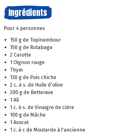
Ingrédients
Pour 4 personnes
150 g de Topinambour
150 g de Rutabaga
2 Carotte
1 Oignon rouge
Thym
130 g de Pois chiche
2 c. à s. de Huile d'olive
200 g de Betterave
1 Ail
1 c. à s. de Vinaigre de cidre
100 g de Mâche
1 Avocat
1 c. à c de Moutarde à l'ancienne