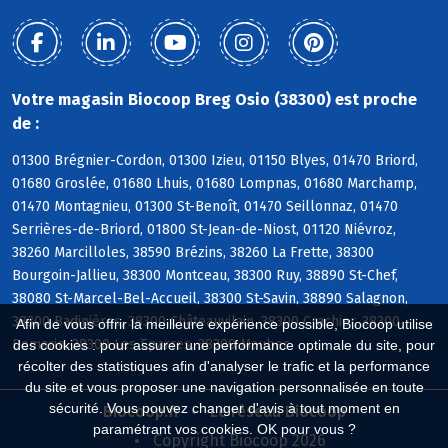
Votre magasin Biocoop Breg Osio (38300) est proche
de :
01300 Brégnier-Cordon, 01300 Izieu, 01150 Blyes, 01470 Briord,
01680 Groslée, 01680 Lhuis, 01680 Lompnas, 01680 Marchamp,
01470 Montagnieu, 01300 St-Benoît, 01470 Seillonnaz, 01470
Serrières-de-Briord, 01800 St-Jean-de-Niost, 01120 Niévroz,
38260 Marcilloles, 38590 Brézins, 38260 La Frette, 38300
Bourgoin-Jallieu, 38300 Montceau, 38300 Ruy, 38890 St-Chef,
38080 St-Marcel-Bel-Accueil, 38300 St-Savin, 38890 Salagnon,
38300 Badinières, 38300 Châteauvilain, 38300 Crachier, 38300
Afin de vous offrir la meilleure expérience possible, Biocoop utilise
Domarin, 38300 Les Eparres, 38300 Maubec
des cookies : pour assurer une performance optimale du site, pour
récolter des statistiques afin d'analyser le trafic et la performance
du site et vous proposer une navigation personnalisée en toute
sécurité. Vous pouvez changer d'avis à tout moment en
Biocoop.fr
Le réseau Biocoop
paramétrant vos cookies. OK pour vous ?
Copyright Biocoop 2026