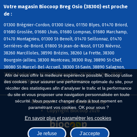
Votre magasin Biocoop Breg Osio (38300) est proche
de :
01300 Brégnier-Cordon, 01300 Izieu, 01150 Blyes, 01470 Briord,
01680 Groslée, 01680 Lhuis, 01680 Lompnas, 01680 Marchamp,
01470 Montagnieu, 01300 St-Benoît, 01470 Seillonnaz, 01470
Serrières-de-Briord, 01800 St-Jean-de-Niost, 01120 Niévroz,
38260 Marcilloles, 38590 Brézins, 38260 La Frette, 38300
Bourgoin-Jallieu, 38300 Montceau, 38300 Ruy, 38890 St-Chef,
38080 St-Marcel-Bel-Accueil, 38300 St-Savin, 38890 Salagnon,
38300 Badinières, 38300 Châteauvilain, 38300 Crachier, 38300
Afin de vous offrir la meilleure expérience possible, Biocoop utilise
Domarin, 38300 Les Eparres, 38300 Maubec
des cookies : pour assurer une performance optimale du site, pour
récolter des statistiques afin d'analyser le trafic et la performance
du site et vous proposer une navigation personnalisée en toute
sécurité. Vous pouvez changer d'avis à tout moment en
Biocoop.fr
Le réseau Biocoop
paramétrant vos cookies. OK pour vous ?
Copyright Biocoop 2026
En savoir plus et paramétrer les cookies
Je refuse
J'accepte