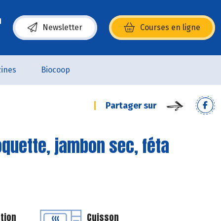
Newsletter
Courses en ligne
(s’ouvre dans une nouvelle fenêtre)
ines
Biocoop
Partager sur
oquette, jambon sec, féta
tion
Cuisson